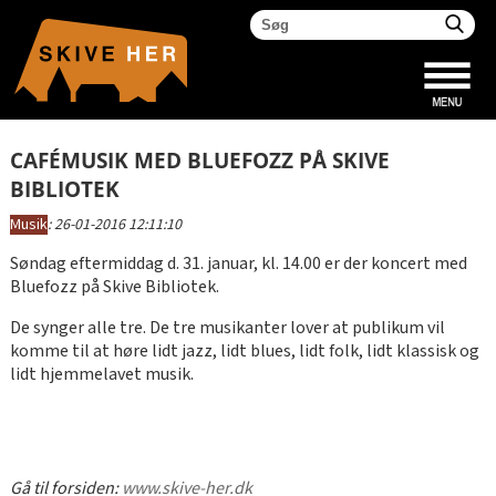
CAFÉMUSIK MED BLUEFOZZ PÅ SKIVE
BIBLIOTEK
Musik
:
26-01-2016 12:11:10
Søndag eftermiddag d. 31. januar, kl. 14.00 er der koncert med
Bluefozz på Skive Bibliotek.
De synger alle tre. De tre musikanter lover at publikum vil
komme til at høre lidt jazz, lidt blues, lidt folk, lidt klassisk og
lidt hjemmelavet musik.
Gå til forsiden:
www.skive-her.dk