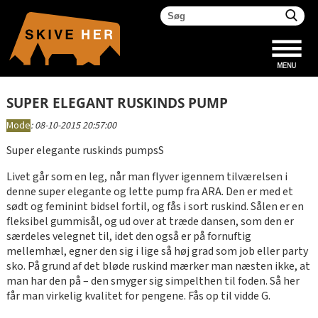
SUPER ELEGANT RUSKINDS PUMP
Mode
:
08-10-2015 20:57:00
Super elegante ruskinds pumpsS
Livet går som en leg, når man flyver igennem tilværelsen i
denne super elegante og lette pump fra ARA. Den er med et
sødt og feminint bidsel fortil, og fås i sort ruskind. Sålen er en
fleksibel gummisål, og ud over at træde dansen, som den er
særdeles velegnet til, idet den også er på fornuftig
mellemhæl, egner den sig i lige så høj grad som job eller party
sko. På grund af det bløde ruskind mærker man næsten ikke, at
man har den på – den smyger sig simpelthen til foden. Så her
får man virkelig kvalitet for pengene. Fås op til vidde G.