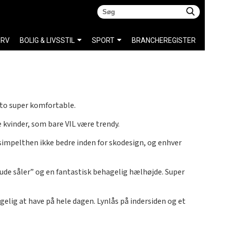
ERV
BOLIG & LIVSSTIL
SPORT
BRANCHEREGISTER
tto super komfortable.
e kvinder, som bare VIL være trendy.
 simpelthen ikke bedre inden for skodesign, og enhver
ude såler” og en fantastisk behagelig hælhøjde. Super
gelig at have på hele dagen. Lynlås på indersiden og et