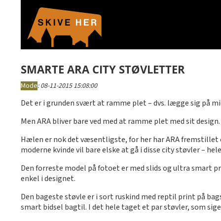
SMARTE ARA CITY STØVLETTER
Mode
:
08-11-2015 15:08:00
Det er i grunden svært at ramme plet – dvs. lægge sig på mi
Men ARA bliver bare ved med at ramme plet med sit design. Ta
Hælen er nok det væsentligste, for her har ARA fremstillet 
moderne kvinde vil bare elske at gå i disse city støvler – hel
Den forreste model på fotoet er med slids og ultra smart p
enkel i designet.
Den bageste støvle er i sort ruskind med reptil print på bag
smart bidsel bagtil. I det hele taget et par støvler, som siger