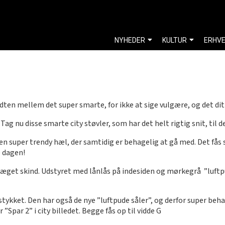
NYHEDER
KULTUR
ERHV
dten mellem det super smarte, for ikke at sige vulgære, og det di
g nu disse smarte city støvler, som har det helt rigtig snit, til d
en super trendy hæl, der samtidig er behagelig at gå med. Det fås
e dagen!
ræget skind. Udstyret med lånlås på indesiden og mørkegrå ”luftp
stykket. Den har også de nye ”luftpude såler”, og derfor super beha
 ”Spar 2” i city billedet. Begge fås op til vidde G