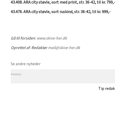
43.408. ARA city støvle, sort med print, str. 36-42, til kr. 799,
43.476. ARA city støvle, sort ruskind, str. 36-42, til kr. 999,-
Gå til forsiden:
www.skive-her.dk
Oprettet af:
Redaktør
mail@skive-her.dk
Se andre nyheder
Annonce:
Tip reda