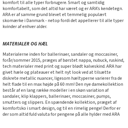
komfort til alle typer forbrugere. Smart og samtidig
komfortabelt, som det altid har været og er ARA’s kendetegn.
ARA er af samme grund blevet et temmelig populært
skomærke i Danmark - netop fordi det appellerer til alle typer
kvinder af enhver alder.
MATERIALER OG HÆL
Materialerne inden for ballerinaer, sandaler og moccasiner,
forår/sommer 2015, præges af børstet nappa, nubuck, ruskind,
tech materialer med print og super blødt kalveskind. ARA har
givet hæle og plateauer et helt nyt look ved at tilsætte
diskrete metallic nuancer, ligesom hæltyperne varierer fra de
helt flade til en max højde på 60 mm! Den nye damekollektion
består af en lang række modeller i en skøn variation af
sandaler, klip klappers, ballerinaer, moccasiner, pumps,
smutters og slippers. En spændende kollektion, præget af
komfortsko i smart design, og til en rimelig penge! Derfor er
der som altid fuld valuta for pengene på alle hylder med ARA