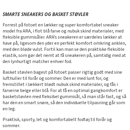
SMARTE SNEAKERS OG BASKET STØVLER
Forrest på fotoet en lækker og super komfortabel sneaker
model fra ARA, i flot blå farve og nubuk skind materialer, med
fleksible gummisåler. ARA’s sneakeren er særdeles lækker at
have på, ligesom den yder en perfekt komfort omkring anklen,
med den bløde vulst. Fortil kan man se den praktiske fleksible
elastik, som gør det nemt at få sneakeren på, samtidig med at
den lynhurtigt matcher enhver fod.
Basket støvlen bagest på fotoet passer rigtig godt med sine
lufthuller til forår og sommer. Den er med lunt for, og
fremstillet i lækkert blødt nubuk skind materialer, og fås i
farverne beige eller blå. For at få en optimal gangkomfort er
basketstøvlen med fleksibel gummisål, så man står fast, og så
har den en smart snøre, så den individuelle tilpasning går som
en leg.
Praktisk, sporty, let og komfortabelt fodtøj til forår og
sommer.