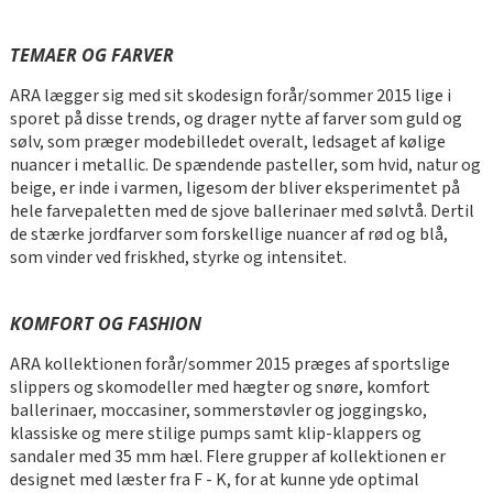
TEMAER OG FARVER
ARA lægger sig med sit skodesign forår/sommer 2015 lige i
sporet på disse trends, og drager nytte af farver som guld og
sølv, som præger modebilledet overalt, ledsaget af kølige
nuancer i metallic. De spændende pasteller, som hvid, natur og
beige, er inde i varmen, ligesom der bliver eksperimentet på
hele farvepaletten med de sjove ballerinaer med sølvtå. Dertil
de stærke jordfarver som forskellige nuancer af rød og blå,
som vinder ved friskhed, styrke og intensitet.
KOMFORT OG FASHION
ARA kollektionen forår/sommer 2015 præges af sportslige
slippers og skomodeller med hægter og snøre, komfort
ballerinaer, moccasiner, sommerstøvler og joggingsko,
klassiske og mere stilige pumps samt klip-klappers og
sandaler med 35 mm hæl. Flere grupper af kollektionen er
designet med læster fra F - K, for at kunne yde optimal