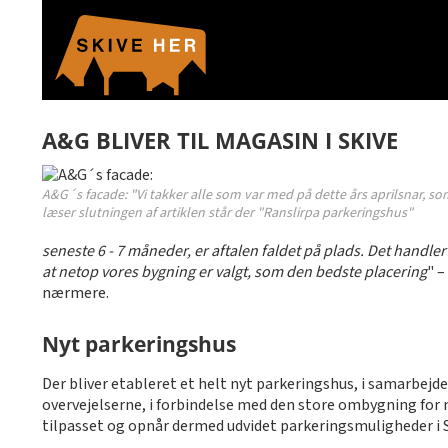
A&G BLIVER TIL MAGASIN I SKIVE
A&G´s facade: "Vi takker alle som var med på dette års aprilsnar, so
læser slutningen af artiklen står der "Ranslirpa parkeringshus"
seneste 6 - 7 måneder, er aftalen faldet på plads. Det handler 
at netop vores bygning er valgt, som den bedste placering
" –
nærmere.
Nyt parkeringshus
Der bliver etableret et helt nyt parkeringshus, i samarbej
overvejelserne, i forbindelse med den store ombygning for no
tilpasset og opnår dermed udvidet parkeringsmuligheder i S