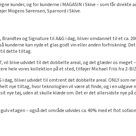
egne kunder, og for kunderne i MAGASIN i Skive – som får direkte a
føjer Mogens Sørensen, Sparnord i Skive.
randtex og Signature til A&G i dag, bliver omdannet til et ca. 2
å kunderne kan nyde et glas godt vin eller anden forfriskning. Det
l dette tiltag.
vil blive udvidet til det dobbelte areal, og det glæder os meget –
ere hele vores kollektion på et sted, tilføjer Michael Friis fra 2-BIZ
dag, bliver udvidet til omtrent det dobbelte areal. ONLY som neto
elt nye tiltag, hvor teknologien vil være at finde, og i en udgave 
it nye tøj, uden at skulle klæde om. Det er det allersidste nye på 
 gulv etagen – også det område udvides ca. 40% med et flot sofaomr