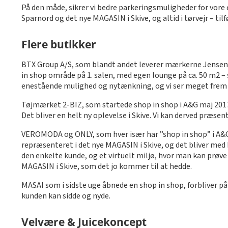
På den måde, sikrer vi bedre parkeringsmuligheder for vore 
Sparnord og det nye MAGASIN i Skive, og altid i tørvejr – til
Flere butikker
BTX Group A/S, som blandt andet leverer mærkerne Jensen, B
in shop område på 1. salen, med egen lounge på ca. 50 m2 – s
enestående mulighed og nytænkning, og vi ser meget frem ti
Tøjmærket 2-BIZ, som startede shop in shop i A&G maj 2017, 
Det bliver en helt ny oplevelse i Skive. Vi kan derved præsent
VEROMODA og ONLY, som hver især har ”shop in shop” i A&G i 
repræsenteret i det nye MAGASIN i Skive, og det bliver med h
den enkelte kunde, og et virtuelt miljø, hvor man kan prøve s
MAGASIN i Skive, som det jo kommer til at hedde.
MASAI som i sidste uge åbnede en shop in shop, forbliver på
kunden kan sidde og nyde.
Velvære & Juicekoncept