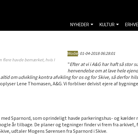
NYHEDER
KULTUR
ERHV
Mode
:
01-04-2018 06:28:01
m flere havde bemærket, hvis I
"
Efter at vi i A&G har haft så stor
henvendelse om at lave hele ejend
altid om udvikling kontra afvikling for os og for Skive, så derfor hils
 oplyser Lene Thomasen, A&G. Vi forbliver delvist ejere af bygning
de med Sparnord, som oprindeligt havde parkeringshus- og kælder 
gle år tilbage. De planer og tegninger finder vi frem fra arkivet, 
kive, udtaler Mogens Sørensen fra Sparnord i Skive.