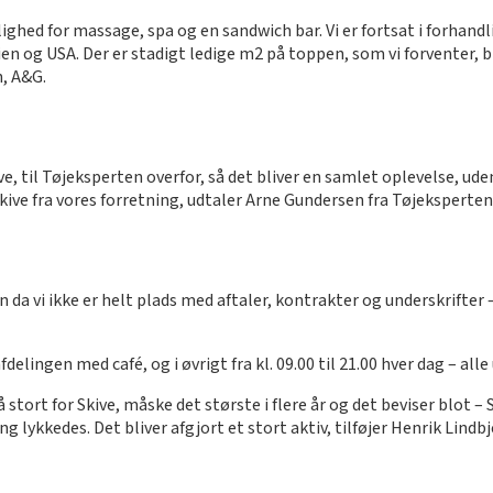
hed for massage, spa og en sandwich bar. Vi er fortsat i forhandl
en og USA. Der er stadigt ledige m2 på toppen, som vi forventer, b
, A&G.
e, til Tøjeksperten overfor, så det bliver en samlet oplevelse, ude
ive fra vores forretning, udtaler Arne Gundersen fra Tøjeksperten 
 da vi ikke er helt plads med aftaler, kontrakter og underskrifter –
delingen med café, og i øvrigt fra kl. 09.00 til 21.00 hver dag – all
å stort for Skive, måske det største i flere år og det beviser blot –
 lykkedes. Det bliver afgjort et stort aktiv, tilføjer Henrik Lindb