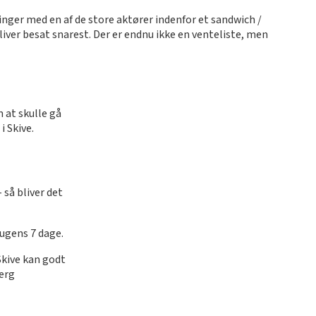
inger med en af de store aktører indenfor et sandwich /
liver besat snarest. Der er endnu ikke en venteliste, men
n at skulle gå
i Skive.
 så bliver det
e ugens 7 dage.
 Skive kan godt
jerg