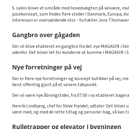
5. salen bliver et område med hovedvægten på velvære, mulig
juicekoncept, som findes flere steder i Danmark, Europa, Asi
interessen er overvældende stor - fortæller Jens Thomasen
Gangbro over gågaden
Der vil blive etableret en gangbro fra det nye MAGASIN i Skiv
udenfor. Det bliver let for kunderne at komme i MAGASIN i Sk
Nye forretninger på vej
Der er flere nye forretninger og koncept butikker på vej, men
først offentlig gjort på et senere tidspunkt.
Der vil være nye åbningstider, fra 07.00 i ny etableret bageraf
Henrik Lindbjerg, chef for Skive Handel, udtaler: Det bliver s
være med, og med de rette tiltag og personer bag, så kan ting
Rulletrapper og elevator i bygningen