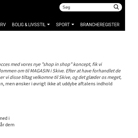
ERV
BOLIG & LIVSSTIL
SPORT
BRANCHEREGISTER
 succes med vores nye ”shop in shop” koncept, fik vi
ommen om til MAGASIN i Skive. Efter at have forhandlet de
er vi disse tiltag velkomne til Skive, og det glæder os meget,
en, men ønsker i øvrigt ikke at uddybe aftalens indhold
med i
får dem