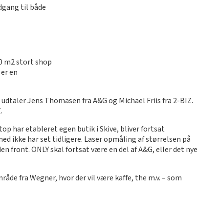
dgang til både
00 m2 stort shop
 er en
 udtaler Jens Thomasen fra A&G og Michael Friis fra 2-BIZ.
.
p har etableret egen butik i Skive, bliver fortsat
med ikke har set tidligere. Laser opmåling af størrelsen på
den front. ONLY skal fortsat være en del af A&G, eller det nye
åde fra Wegner, hvor der vil være kaffe, the m.v. – som