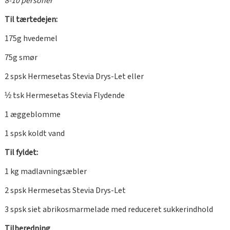
8-10 personer
Til tærtedejen:
175g hvedemel
75g smør
2 spsk Hermesetas Stevia Drys-Let eller
½ tsk Hermesetas Stevia Flydende
1 æggeblomme
1 spsk koldt vand
Til fyldet:
1 kg madlavningsæbler
2 spsk Hermesetas Stevia Drys-Let
3 spsk siet abrikosmarmelade med reduceret sukkerindhold
Tilberedning