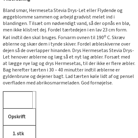
Bland smør, Hermeseta Stevia Drys-Let eller Flydende og
æggeblomme sammen og arbejd gradvist melet ind i
blandingen. Tilsæt om nødvendigt vand, så der opnås en blø,
men ikke klistret dej. Fordel tærtedejen i en lav 23 cm form.
o
Køl indtil den skal bruges. Forvarm ovnen til 190
C. Skræv
øblerne og skær dem i tynde skiver. Fordel æbleskiverne over
dejen så de overlapper hinanden. Drys Hermesetas Stevia Drys-
Let henover æblerne og læg så et nyt lag æbler. Forsæt med
at lægge nye lag og drys Hermesetas, til der ikke er flere æbler.
Bag herefter tærten i 30 – 40 minutter indtil æblerne er
gyldenbrune og dejener bagt. Lad tærten køle lidt af og pensel
overfladen med abrikosmarmeladen. God fornøjelse.
Opskrift
1. stk