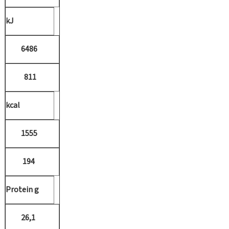
kJ
6486
811
kcal
1555
194
Protein g
26,1