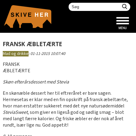
FRANSK ÆBLETÆRTE
Mad og drikke
:
01-11-2015 10:07:40
FRANSK
ÆBLETÆRTE
Skøn efterårsdessert med Stevia
En skønæble dessert her til eftreråret er bare sagen.
Hermesetas er klar med en fin opskrift på fransk æbeltærte,
hvor man erstatter sukkeret med det nye natursødemiddel
SteviaSweet
, som giver en ligeså god og sødlig smag – blot
med langt færre kalorier. Og friske æbler er der nok af året
rundt, især lige nu. God appetit!