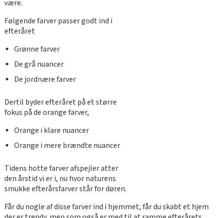
være.
Følgende farver passer godt ind i
efteråret
Grønne farver
De grå nuancer
De jordnære farver
Dertil byder efteråret på et større
fokus på de orange farver,
Orange i klare nuancer
Orange i mere brændte nuancer
Tidens hotte farver afspejler atter
den årstid vi er i, nu hvor naturens
smukke efterårsfarver står for døren.
Får du nogle af disse farver ind i hjemmet, får du skabt et hjem
der er trendy, men som også er med til at ramme efterårets