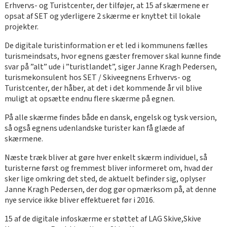
Erhvervs- og Turistcenter, der tilføjer, at 15 af skærmene er
opsat af SET og yderligere 2 skærme er knyttet til lokale
projekter.
De digitale turistinformation er et led i kommunens fælles
turismeindsats, hvor egnens gæster fremover skal kunne finde
svar på ”alt” ude i ”turistlandet”, siger Janne Kragh Pedersen,
turismekonsulent hos SET / Skiveegnens Erhvervs- og
Turistcenter, der håber, at det i det kommende år vil blive
muligt at opsætte endnu flere skærme på egnen.
På alle skærme findes både en dansk, engelsk og tysk version,
så også egnens udenlandske turister kan få glæde af
skærmene.
Næste træk bliver at gøre hver enkelt skærm individuel, så
turisterne først og fremmest bliver informeret om, hvad der
sker lige omkring det sted, de aktuelt befinder sig, oplyser
Janne Kragh Pedersen, der dog gør opmærksom på, at denne
nye service ikke bliver effektueret før i 2016.
15 af de digitale infoskærme er støttet af LAG Skive,Skive