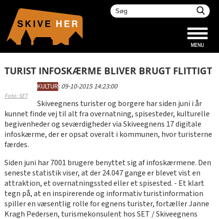
TURIST INFOSKÆRME BLIVER BRUGT FLITTIGT
KULTUR
:
09-10-2015 14:23:00
Foto: SET
Skiveegnens turister og borgere har siden juni i år
kunnet finde vej til alt fra overnatning, spisesteder, kulturelle
begivenheder og seværdigheder via Skiveegnens 17 digitale
infoskærme, der er opsat overalt i kommunen, hvor turisterne
færdes.
Siden juni har 7001 brugere benyttet sig af infoskærmene. Den
seneste statistik viser, at der 24.047 gange er blevet vist en
attraktion, et overnatningssted eller et spisested. - Et klart
tegn på, at en inspirerende og informativ turistinformation
spiller en væsentlig rolle for egnens turister, fortæller Janne
Kragh Pedersen, turismekonsulent hos SET / Skiveegnens