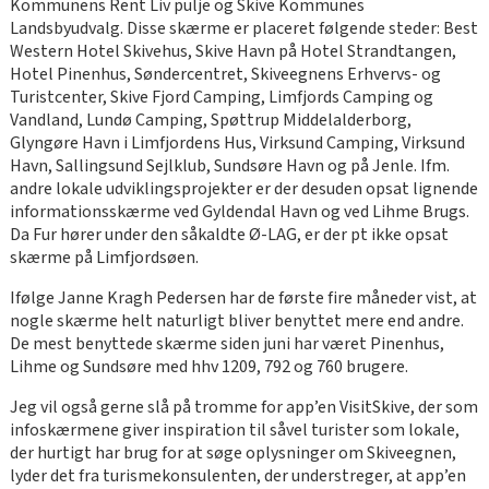
Kommunens Rent Liv pulje og Skive Kommunes
Landsbyudvalg. Disse skærme er placeret følgende steder: Best
Western Hotel Skivehus, Skive Havn på Hotel Strandtangen,
Hotel Pinenhus, Søndercentret, Skiveegnens Erhvervs- og
Turistcenter, Skive Fjord Camping, Limfjords Camping og
Vandland, Lundø Camping, Spøttrup Middelalderborg,
Glyngøre Havn i Limfjordens Hus, Virksund Camping, Virksund
Havn, Sallingsund Sejlklub, Sundsøre Havn og på Jenle. Ifm.
andre lokale udviklingsprojekter er der desuden opsat lignende
informationsskærme ved Gyldendal Havn og ved Lihme Brugs.
Da Fur hører under den såkaldte Ø-LAG, er der pt ikke opsat
skærme på Limfjordsøen.
Ifølge Janne Kragh Pedersen har de første fire måneder vist, at
nogle skærme helt naturligt bliver benyttet mere end andre.
De mest benyttede skærme siden juni har været Pinenhus,
Lihme og Sundsøre med hhv 1209, 792 og 760 brugere.
Jeg vil også gerne slå på tromme for app’en VisitSkive, der som
infoskærmene giver inspiration til såvel turister som lokale,
der hurtigt har brug for at søge oplysninger om Skiveegnen,
lyder det fra turismekonsulenten, der understreger, at app’en