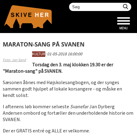
MARATON-SANG PÅ SVANEN
KULTUR
:
01-05-2018 16:00:00
Foto: Jan Sand
Torsdag den 3. maj klokken 19.30 er der
"Maraton-sang" på SVANEN.
Sæsonen åbnes med Højskolesangbogen, og der synges
sammen godt hjulpet af lokale korsangere - og måske en
kendt solist.
I aftenens løb kommer selveste
Svanefar
Jan Dyrberg
Andersen ombord og fortæller den underholdende historie om
SVANEN.
Der er GRATIS entré og ALLE er velkomne.