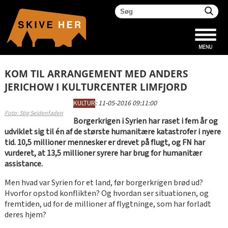
KOM TIL ARRANGEMENT MED ANDERS
JERICHOW I KULTURCENTER LIMFJORD
KULTUR
:
11-05-2016 09:11:00
Foto: Stig Seidenfaden
Borgerkrigen i Syrien har raset i fem år og
udviklet sig til én af de største humanitære katastrofer i nyere
tid. 10,5 millioner mennesker er drevet på flugt, og FN har
vurderet, at 13,5 millioner syrere har brug for humanitær
assistance.
Men hvad var Syrien for et land, før borgerkrigen brød ud?
Hvorfor opstod konflikten? Og hvordan ser situationen, og
fremtiden, ud for de millioner af flygtninge, som har forladt
deres hjem?