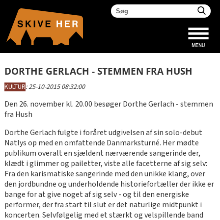
DORTHE GERLACH - STEMMEN FRA HUSH
KULTUR
:
25-10-2015 08:32:00
Den 26. november kl. 20.00 besøger Dorthe Gerlach - stemmen
fra Hush
Dorthe Gerlach fulgte i foråret udgivelsen af sin solo-debut
Natlys op med en omfattende Danmarksturné. Her mødte
publikum overalt en sjældent nærværende sangerinde der,
klædt i glimmer og pailetter, viste alle facetterne af sig selv:
Fra den karismatiske sangerinde med den unikke klang, over
den jordbundne og underholdende historiefortæller der ikke er
bange for at give noget af sig selv - og til den energiske
performer, der fra start til slut er det naturlige midtpunkt i
koncerten. Selvfølgelig med et stærkt og velspillende band