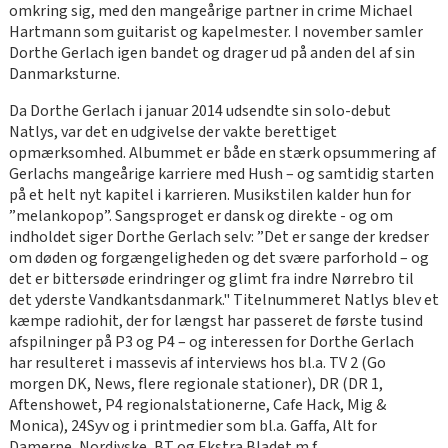
omkring sig, med den mangeårige partner in crime Michael
Hartmann som guitarist og kapelmester. I november samler
Dorthe Gerlach igen bandet og drager ud på anden del af sin
Danmarksturne.
Da Dorthe Gerlach i januar 2014 udsendte sin solo-debut
Natlys, var det en udgivelse der vakte berettiget
opmærksomhed. Albummet er både en stærk opsummering af
Gerlachs mangeårige karriere med Hush – og samtidig starten
på et helt nyt kapitel i karrieren. Musikstilen kalder hun for
”melankopop”. Sangsproget er dansk og direkte - og om
indholdet siger Dorthe Gerlach selv: ”Det er sange der kredser
om døden og forgængeligheden og det svære parforhold – og
det er bittersøde erindringer og glimt fra indre Nørrebro til
det yderste Vandkantsdanmark." Titelnummeret Natlys blev et
kæmpe radiohit, der for længst har passeret de første tusind
afspilninger på P3 og P4 – og interessen for Dorthe Gerlach
har resulteret i massevis af interviews hos bl.a. TV 2 (Go
morgen DK, News, flere regionale stationer), DR (DR 1,
Aftenshowet, P4 regionalstationerne, Cafe Hack, Mig &
Monica), 24Syv og i printmedier som bl.a. Gaffa, Alt for
Damerne, Nordjyske, BT og Ekstra Bladet m.f.