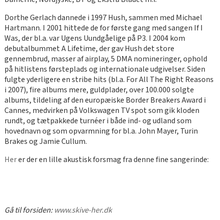
Dorthe Gerlach dannede i 1997 Hush, sammen med Michael
Hartmann. I 2001 hittede de for første gang med sangen If I
Was, der bl.a. var Ugens Uundgåelige på P3. I 2004 kom
debutalbummet A Lifetime, der gav Hush det store
gennembrud, masser af airplay, 5 DMA nomineringer, ophold
på hitlistens førsteplads og internationale udgivelser. Siden
fulgte yderligere en stribe hits (bl.a. For All The Right Reasons
i 2007), fire albums mere, guldplader, over 100.000 solgte
albums, tildeling af den europæiske Border Breakers Award i
Cannes, medvirken på Volkswagen TV spot som gik kloden
rundt, og tætpakkede turnéer i både ind- og udland som
hovednavn og som opvarmning for bl.a. John Mayer, Turin
Brakes og Jamie Cullum.
Her
er der en lille akustisk forsmag fra denne fine sangerinde:
Gå til forsiden:
www.skive-her.dk