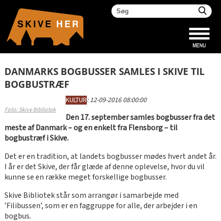
DANMARKS BOGBUSSER SAMLES I SKIVE TIL
BOGBUSTRÆF
KULTUR
:
12-09-2016 08:00:00
Foto: Skive Bibliotek
Den 17. september samles bogbusser fra det
meste af Danmark – og en enkelt fra Flensborg – til
bogbustræf i Skive.
Det er en tradition, at landets bogbusser mødes hvert andet år.
I år er det Skive, der får glæde af denne oplevelse, hvor du vil
kunne se en række meget forskellige bogbusser.
Skive Bibliotek står som arrangør i samarbejde med
’Filibussen’, som er en faggruppe for alle, der arbejder i en
bogbus.