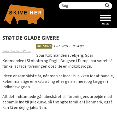
STØT DE GLADE GIVERE
Jul i Skive
:
13-11-2015 10:54:00
Foto: Jan Sand Photo
Spar Købmanden i Jebjerg, Spar
Købmanden i Stoholm og Dagli' Brugsen i Durup, har været så
flinke, at lade foreningen opstille en indkøbsvogn.
Ideen er som sidste år, når man er inde i butikken for at handle,
køber man lige en ekstra ting eller gerne mere, og lægger i
indkøbsvognen.
Alt det indsamlede går ubeskåret til foreningens arbejde med
at samle ind til julekurve, så trængte familier i Danmark, også
kan få en dejlig juleaften.