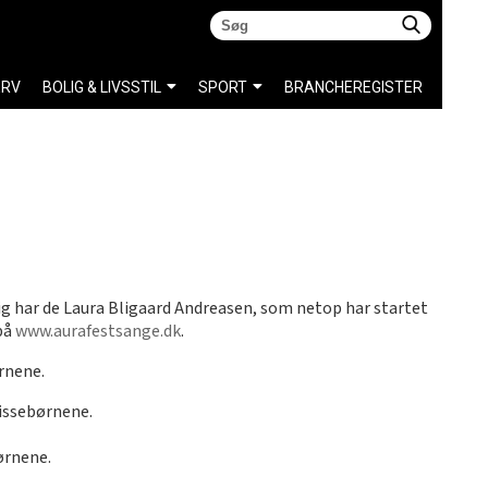
ERV
BOLIG & LIVSSTIL
SPORT
BRANCHEREGISTER
sig har de Laura Bligaard Andreasen, som netop har startet
på
www.aurafestsange.dk
.
rnene.
issebørnene.
ørnene.