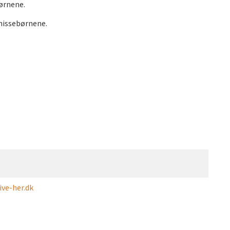
ørnene.
nissebørnene.
ve-her.dk