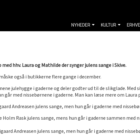
NYHEDER
KULTUR
ERHV
 med hhv. Laura og Mathilde der synger julens sange i Skive.
 måske også i butikkerne flere gange i december.
ene julehygge i gaderne og deler godter ud til de slikglade. Med 
hun går med nissebørnene i gaderne. Man kan læse mere om Laura 
gaard Andreasen julens sange, men hun går i gaderne med nissebø
e Holm Rask julens sange, mens hun går i gaderne sammen med n
igaard Andreasen julens sange, men hun går i gaderne med nisseb