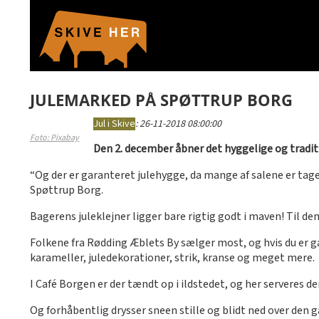
JULEMARKED PÅ SPØTTRUP BORG
Jul i Skive
:
26-11-2018 08:00:00
Foto: Pixabay
Den 2. december åbner det hyggelige og tradi
“Og der er garanteret julehygge, da mange af salene er taget
Spøttrup Borg.
Bagerens juleklejner ligger bare rigtig godt i maven! Til de
Folkene fra Rødding Æblets By sælger most, og hvis du er ga
karameller, juledekorationer, strik, kranse og meget mere.
I Café Borgen er der tændt op i ildstedet, og her serveres d
Og forhåbentlig drysser sneen stille og blidt ned over den 