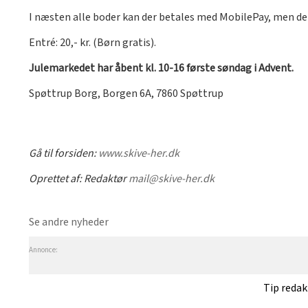
I næsten alle boder kan der betales med MobilePay, men det
Entré: 20,- kr. (Børn gratis).
Julemarkedet har åbent kl. 10-16 første søndag i Advent.
Spøttrup Borg, Borgen 6A, 7860 Spøttrup
Gå til forsiden:
www.skive-her.dk
Oprettet af:
Redaktør
mail@skive-her.dk
Se andre nyheder
Annonce:
Tip reda