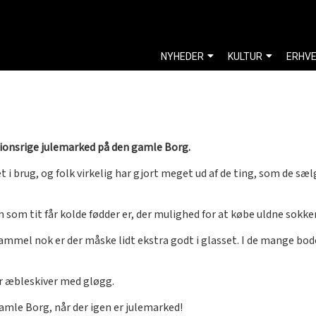
NYHEDER
KULTUR
ERHV
tionsrige julemarked på den gamle Borg.
 i brug, og folk virkelig har gjort meget ud af de ting, som de sæ
m som tit får kolde fødder er, der mulighed for at købe uldne sokk
mmel nok er der måske lidt ekstra godt i glasset. I de mange bode
er æbleskiver med gløgg.
gamle Borg, når der igen er julemarked!