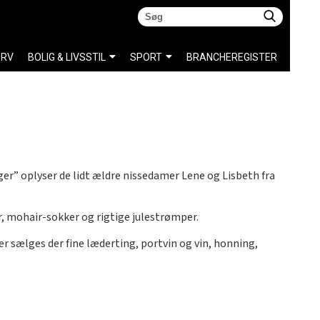
ERV
BOLIG & LIVSSTIL
SPORT
BRANCHEREGISTER
lger” oplyser de lidt ældre nissedamer Lene og Lisbeth fra
er, mohair-sokker og rigtige julestrømper.
r sælges der fine læderting, portvin og vin, honning,