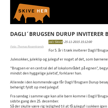
DAGLI´BRUGSEN DURUP INVITERER B
Jul i Skive
:
25-11-2015 15:12:00
Foto: Thomas Rosenkrands
For 5. år i træk inviterer Dagli’Brug
Julesokker, juleklip og juleguf er noget af det, som børne
"Brugsen er en central del af lokalområdet på egnen", begyn
mindst den hyggelige juletid’, forklarer han.
Allerede i den kommende uge får Dagli’Brugsen Durup besøg af
behørigt fyldt op med juleguf.
Fra søndag i samme uge kan alle børn komme i Dagli’Brugs
sidste gang den 25. december.
Så der skulle være rig lejlighed til at få juleguf i sokken ige