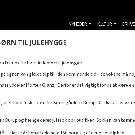
NYHEDER
KULTUR
ERHV
ØRN TIL JULEHYGGE
sen Durup alle børn indenfor til julehygge.
ne på egnen kan glæde sig til i den kommende tid – de voksne må n
der uddeler Morten Glanz, ’Derfor er det vigtigt for os at være en
 et hold friske børn fra Børnegården i Durup. De skal atter være m
en Durup og hænge deres julesok op i butikken. Sokken kan tømm
n i år - sidste år benyttede hele 150 børn sig af denne mulighed.