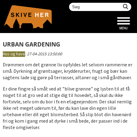
URBAN GARDENING
Hus og have
:
27-04-2015 13:50:00
Drømmen om det grønne liv opfyldes let selvom rammerne er
små. Dyrkning af grøntsager, krydderurter, frugt og bær kan
sagtens lade sig gøre på terrasser, altaner og i små gårdhaver.
Er dine fingre så småt ved at ”blive grønne” og lysten til at få
noget til at gro ved at stige dig til hovedet, så skal du ikke
fortvivle, selv om du bor i fx en etageejendom. Der skal nemlig
ikke ret meget uderum til, før du kan lave din egen lille
urtehave eller dit eget blomsterbed. Så slip blot din havenørd
fri og kom i gang med at dyrke i små bede, der passer ind i de
fleste omgivelser.