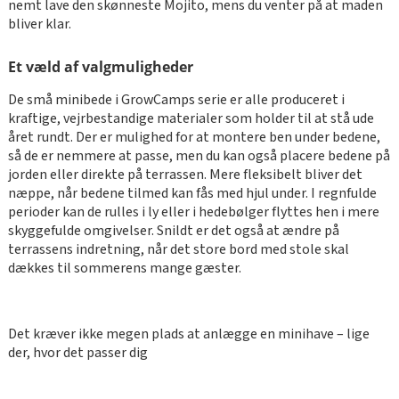
nemt lave den skønneste Mojito, mens du venter på at maden
bliver klar.
Et væld af valgmuligheder
De små minibede i GrowCamps serie er alle produceret i
kraftige, vejrbestandige materialer som holder til at stå ude
året rundt. Der er mulighed for at montere ben under bedene,
så de er nemmere at passe, men du kan også placere bedene på
jorden eller direkte på terrassen. Mere fleksibelt bliver det
næppe, når bedene tilmed kan fås med hjul under. I regnfulde
perioder kan de rulles i ly eller i hedebølger flyttes hen i mere
skyggefulde omgivelser. Snildt er det også at ændre på
terrassens indretning, når det store bord med stole skal
dækkes til sommerens mange gæster.
Det kræver ikke megen plads at anlægge en minihave – lige
der, hvor det passer dig