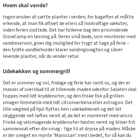
Hvem skal vande?
Ingen ønsker at sætte planter i verden, for bagefter at måtte
erkende, at man fik aflivet de ellers så livskraftige vækster,
inden ferien sluttede. Det har folkene bag den prisvindende
GrowCamp en løsning på. Deres små bede, som monteres med
vandreservoir, giver dig mulighed for trygt at tage på ferie –
den fyldte vandbeholder klarer vandingsvagten og sikrer
levende planter, når du vender retur.
Udekøkken og sommergrill
Det er sommer og sol, fridage og ferie har ramt os, og der er
masser af overskud til at tilberede maden udenfor. Salaten skal
toppes med lidt krydderurter, og den friske fisk på grillen
smager himmelsk med lidt citronverbena eller estragon. Det
lille vægbed på hjul flyttes hen i udekøkkenet og det let
skyggende net løftes nemt af, da det er monteret med velcro.
Friske og velsmagende krydderurter høstes nemt og bliver frit
sammensat efter din smag - lige til at drysse på maden. Måske
er der sneget en mynte ’Maroccan’ med i bedet, for så kan du