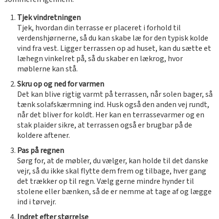
Tjek vindretningen
Tjek, hvordan din terrasse er placeret i forhold til
verdenshjørnerne, så du kan skabe læ for den typisk kolde
vind fra vest. Ligger terrassen op ad huset, kan du sætte et
læhegn vinkelret på, så du skaber en lækrog, hvor
møblerne kan stå.
Skru op og ned for varmen
Det kan blive rigtig varmt på terrassen, når solen bager, så
tænk solafskærmning ind. Husk også den anden vej rundt,
når det bliver for koldt. Her kan en terrassevarmer og en
stak plaider sikre, at terrassen også er brugbar på de
koldere aftener.
Pas på regnen
Sørg for, at de møbler, du vælger, kan holde til det danske
vejr, så du ikke skal flytte dem frem og tilbage, hver gang
det trækker op til regn. Vælg gerne mindre hynder til
stolene eller bænken, så de er nemme at tage af og lægge
ind i tørvejr.
Indret efter størrelse