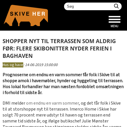
SHOPPER NYT TIL TERRASSEN SOM ALDRIG
FØR: FLERE SKIBONITTER NYDER FERIEN I
BAGHAVEN
Hus og have
:
14-06-2019 15:00:00
Prognoserne om endnu en varm sommer får folk i Skive til at
shoppe amok i havemøbler, hynder og hyggeting til terrassen.
Hos lokal forhandler har man næsten fordoblet omsætningen
i forhold til sidste år.
DMI melder
om endnu en varm sommer
, og det får folk i Skive
til at storshoppe nyt til terrassen. Imerco Home i Skive har
solgt 70 procent mere udstyr til haven og terrassen end
samme tid sidste år, og ifølge butikschef Julie Mønster