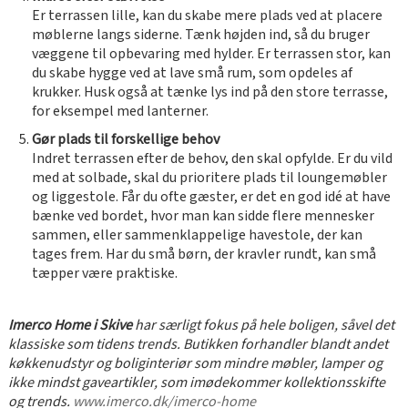
Er terrassen lille, kan du skabe mere plads ved at placere
møblerne langs siderne. Tænk højden ind, så du bruger
væggene til opbevaring med hylder. Er terrassen stor, kan
du skabe hygge ved at lave små rum, som opdeles af
krukker. Husk også at tænke lys ind på den store terrasse,
for eksempel med lanterner.
Gør plads til forskellige behov
Indret terrassen efter de behov, den skal opfylde. Er du vild
med at solbade, skal du prioritere plads til loungemøbler
og liggestole. Får du ofte gæster, er det en god idé at have
bænke ved bordet, hvor man kan sidde flere mennesker
sammen, eller sammenklappelige havestole, der kan
tages frem. Har du små børn, der kravler rundt, kan små
tæpper være praktiske.
Imerco Home i Skive
har særligt fokus på hele boligen, såvel det
klassiske som tidens trends. Butikken forhandler blandt andet
køkkenudstyr og boliginteriør som mindre møbler, lamper og
ikke mindst gaveartikler, som imødekommer kollektionsskifte
og trends.
www.imerco.dk/imerco-home