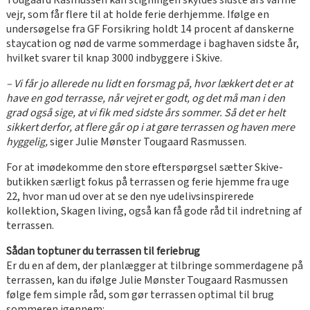
Tougaard Rasmussen kan stigningen skyldes sidste års varme
vejr, som får flere til at holde ferie derhjemme. Ifølge en
undersøgelse fra GF Forsikring holdt 14 procent af danskerne
staycation og nød de varme sommerdage i baghaven sidste år,
hvilket svarer til knap 3000 indbyggere i Skive.
– Vi får jo allerede nu lidt en forsmag på, hvor lækkert det er at
have en god terrasse, når vejret er godt, og det må man i den
grad også sige, at vi fik med sidste års sommer. Så det er helt
sikkert derfor, at flere går op i at gøre terrassen og haven mere
hyggelig,
siger Julie Mønster Tougaard Rasmussen.
For at imødekomme den store efterspørgsel sætter Skive-
butikken særligt fokus på terrassen og ferie hjemme fra uge
22, hvor man ud over at se den nye udelivsinspirerede
kollektion, Skagen living, også kan få gode råd til indretning af
terrassen.
Sådan toptuner du terrassen til feriebrug
Er du en af dem, der planlægger at tilbringe sommerdagene på
terrassen, kan du ifølge Julie Mønster Tougaard Rasmussen
følge fem simple råd, som gør terrassen optimal til brug
sommeren igennem: