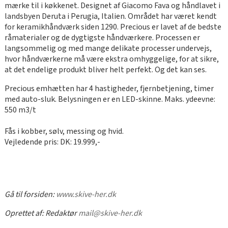
mærke til i køkkenet. Designet af Giacomo Fava og håndlavet i
landsbyen Deruta i Perugia, Italien. Området har været kendt
for keramikhåndværk siden 1290. Precious er lavet af de bedste
råmaterialer og de dygtigste håndværkere. Processen er
langsommelig og med mange delikate processer undervejs,
hvor håndværkerne må være ekstra omhyggelige, for at sikre,
at det endelige produkt bliver helt perfekt. Og det kan ses.
Precious emhætten har 4 hastigheder, fjernbetjening, timer
med auto-sluk. Belysningen er en LED-skinne. Maks. ydeevne:
550 m3/t
Fås i kobber, sølv, messing og hvid.
Vejledende pris: DK: 19.999,-
Gå til forsiden:
www.skive-her.dk
Oprettet af:
Redaktør
mail@skive-her.dk