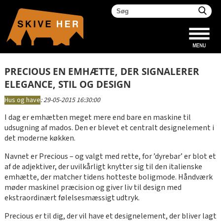
PRECIOUS EN EMHÆTTE, DER SIGNALERER
ELEGANCE, STIL OG DESIGN
Hus og have
:
29-05-2015 16:30:00
I dag er emhætten meget mere end bare en maskine til
udsugning af mados. Den er blevet et centralt designelement i
det moderne køkken.
Navnet er Precious – og valgt med rette, for ’dyrebar’ er blot et
af de adjektiver, der uvilkårligt knytter sig til den italienske
emhætte, der matcher tidens hotteste boligmode. Håndværk
møder maskinel præcision og giver liv til design med
ekstraordinært følelsesmæssigt udtryk.
Precious er til dig, der vil have et designelement, der bliver lagt