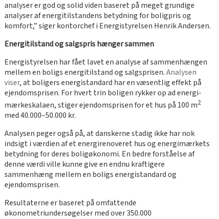
analyser er god og solid viden baseret på meget grundige
analyser af energitilstandens betydning for boligpris og
komfort,” siger kontorchef i Energistyrelsen Henrik Andersen.
Energitilstand og salgspris hænger sammen
Energistyrelsen har fået lavet en analyse af sammenhængen
mellem en boligs energitilstand og salgsprisen.
Analysen
viser
, at boligers energi­­standard har en væsentlig effekt på
ejendomsprisen. For hvert trin boligen rykker op ad energi­
2
mærkeskalaen, stiger ejendomsprisen for et hus på 100 m
med 40.000–50.000 kr.
Analysen peger også på, at danskerne stadig ikke har nok
indsigt i værdien af et energirenoveret hus og energimærkets
betydning for deres boligøkonomi. En bedre forståelse af
denne værdi ville kunne give en endnu kraftigere
sammenhæng mellem en boligs energistandard og
ejendomsprisen.
Resultaterne er baseret på omfattende
økonometriundersøgelser med over 350.000