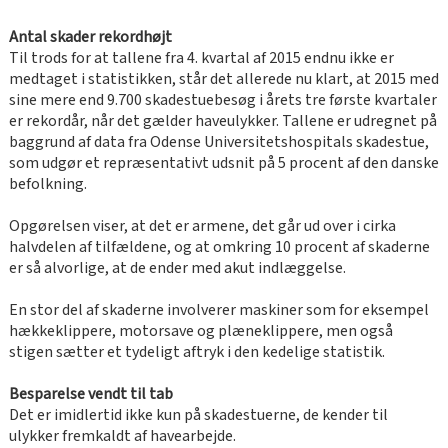
Antal skader rekordhøjt
Til trods for at tallene fra 4. kvartal af 2015 endnu ikke er
medtaget i statistikken, står det allerede nu klart, at 2015 med
sine mere end 9.700 skadestuebesøg i årets tre første kvartaler
er rekordår, når det gælder haveulykker. Tallene er udregnet på
baggrund af data fra Odense Universitetshospitals skadestue,
som udgør et repræsentativt udsnit på 5 procent af den danske
befolkning.
Opgørelsen viser, at det er armene, det går ud over i cirka
halvdelen af tilfældene, og at omkring 10 procent af skaderne
er så alvorlige, at de ender med akut indlæggelse.
En stor del af skaderne involverer maskiner som for eksempel
hækkeklippere, motorsave og plæneklippere, men også
stigen sætter et tydeligt aftryk i den kedelige statistik.
Besparelse vendt til tab
Det er imidlertid ikke kun på skadestuerne, de kender til
ulykker fremkaldt af havearbejde.