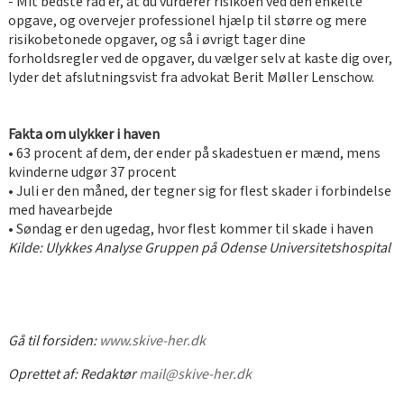
- Mit bedste råd er, at du vurderer risikoen ved den enkelte
opgave, og overvejer professionel hjælp til større og mere
risikobetonede opgaver, og så i øvrigt tager dine
forholdsregler ved de opgaver, du vælger selv at kaste dig over,
lyder det afslutningsvist fra advokat Berit Møller Lenschow.
Fakta om ulykker i haven
• 63 procent af dem, der ender på skadestuen er mænd, mens
kvinderne udgør 37 procent
• Juli er den måned, der tegner sig for flest skader i forbindelse
med havearbejde
• Søndag er den ugedag, hvor flest kommer til skade i haven
Kilde: Ulykkes Analyse Gruppen på Odense Universitetshospital
Gå til forsiden:
www.skive-her.dk
Oprettet af:
Redaktør
mail@skive-her.dk