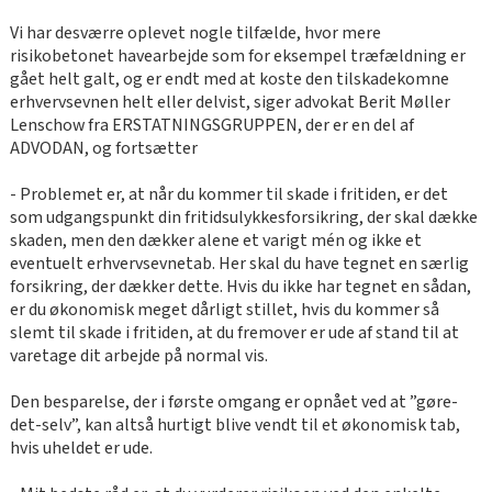
Vi har desværre oplevet nogle tilfælde, hvor mere
risikobetonet havearbejde som for eksempel træfældning er
gået helt galt, og er endt med at koste den tilskadekomne
erhvervsevnen helt eller delvist, siger advokat Berit Møller
Lenschow fra ERSTATNINGSGRUPPEN, der er en del af
ADVODAN, og fortsætter
- Problemet er, at når du kommer til skade i fritiden, er det
som udgangspunkt din fritidsulykkesforsikring, der skal dække
skaden, men den dækker alene et varigt mén og ikke et
eventuelt erhvervsevnetab. Her skal du have tegnet en særlig
forsikring, der dækker dette. Hvis du ikke har tegnet en sådan,
er du økonomisk meget dårligt stillet, hvis du kommer så
slemt til skade i fritiden, at du fremover er ude af stand til at
varetage dit arbejde på normal vis.
Den besparelse, der i første omgang er opnået ved at ”gøre-
det-selv”, kan altså hurtigt blive vendt til et økonomisk tab,
hvis uheldet er ude.