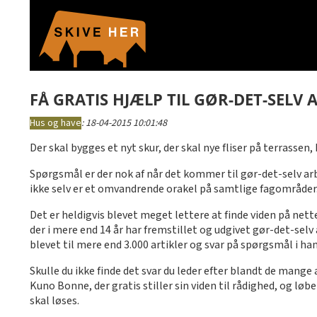
FÅ GRATIS HJÆLP TIL GØR-DET-SELV 
Hus og have
:
18-04-2015 10:01:48
Der skal bygges et nyt skur, der skal nye fliser på terras
Spørgsmål er der nok af når det kommer til gør-det-selv arb
ikke selv er et omvandrende orakel på samtlige fagområder.
Det er heldigvis blevet meget lettere at finde viden på nett
der i mere end 14 år har fremstillet og udgivet gør-det-selv
blevet til mere end 3.000 artikler og svar på spørgsmål i ha
Skulle du ikke finde det svar du leder efter blandt de mang
Kuno Bonne, der gratis stiller sin viden til rådighed, og lø
skal løses.