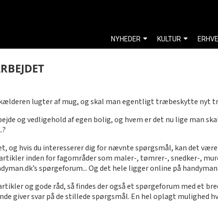
NYHEDER
KULTUR
ERHV
ARBEJDET
sen, kælderen lugter af mug, og skal man egentligt træbeskytte ny
ejde og vedligehold af egen bolig, og hvem er det nu lige man ska
.?
et, og hvis du interesserer dig for nævnte spørgsmål, kan det være 
 artikler inden for fagområder som maler-, tømrer-, snedker-, murer
ndyman.dk’s spørgeforum... Og det hele ligger online på handyman.dk
e artikler og gode råd, så findes der også et spørgeforum med et 
bende giver svar på de stillede spørgsmål. En hel oplagt mulighed h