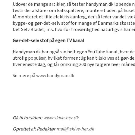
Udover de mange artikler, så tester handyman.dk løbende ny
tests der afslører om kalkspaltere, monteret uden på husets
få monteret et lille elektrisk anlæg, der så leder vandet 
bygge- og gør-det-selv stof for mange af Danmarks største 
Det Selv Bladet, m.v. hvorfor troværdighed naturligvis har e
Gør-det-selv stof på egen TV kanal
Handyman.dk har også sin helt egen YouTube kanal, hvor de m
utrolig populær, hvilket formentlig kan tilskrives at gør-de
hver eneste dag, og får omkring 200 nye følgere hver måned
Se mere på
www.handyman.dk
Gå til forsiden:
www.skive-her.dk
Oprettet af:
Redaktør
mail@skive-her.dk