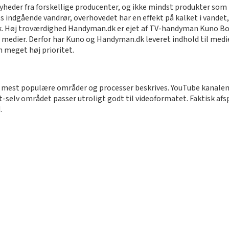
heder fra forskellige producenter, og ikke mindst produkter som n
 indgående vandrør, overhovedet har en effekt på kalket i vandet,
væk. Høj troværdighed Handyman.dk er ejet af TV-handyman Kuno Bonn
medier. Derfor har Kuno og Handyman.dk leveret indhold til medier 
n meget høj prioritet.
est populære områder og processer beskrives. YouTube kanalen har 
t-selv området passer utroligt godt til videoformatet. Faktisk afs
.