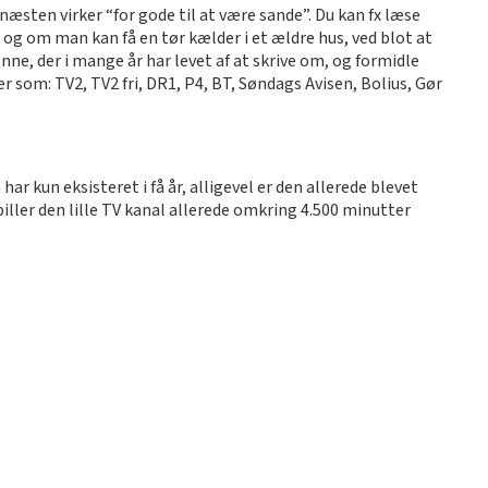
æsten virker “for gode til at være sande”. Du kan fx læse
 og om man kan få en tør kælder i et ældre hus, ved blot at
e, der i mange år har levet af at skrive om, og formidle
som: TV2, TV2 fri, DR1, P4, BT, Søndags Avisen, Bolius, Gør
kun eksisteret i få år, alligevel er den allerede blevet
piller den lille TV kanal allerede omkring 4.500 minutter