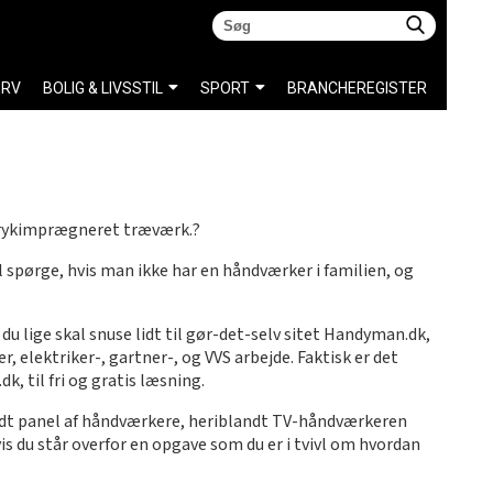
ERV
BOLIG & LIVSSTIL
SPORT
BRANCHEREGISTER
t trykimprægneret træværk.?
l spørge, hvis man ikke har en håndværker i familien, og
du lige skal snuse lidt til gør-det-selv sitet Handyman.dk,
, elektriker-, gartner-, og VVS arbejde. Faktisk er det
, til fri og gratis læsning.
bredt panel af håndværkere, heriblandt TV-håndværkeren
vis du står overfor en opgave som du er i tvivl om hvordan