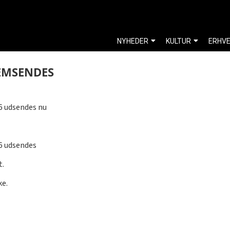
NYHEDER
KULTUR
ERHV
REMSENDES
16 udsendes nu
16 udsendes
t.
ke.