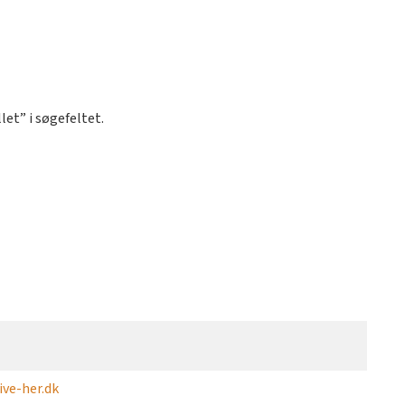
et” i søgefeltet.
ve-her.dk