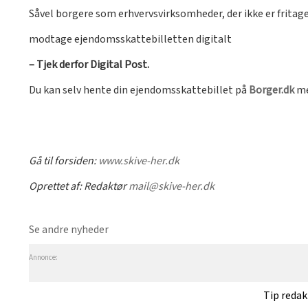
Såvel borgere som erhvervsvirksomheder, der ikke er fritaget
modtage ejendomsskattebilletten digitalt
– Tjek derfor Digital Post.
Du kan selv hente din ejendomsskattebillet på
Borger.dk
me
Gå til forsiden:
www.skive-her.dk
Oprettet af:
Redaktør
mail@skive-her.dk
Se andre nyheder
Annonce:
Tip reda