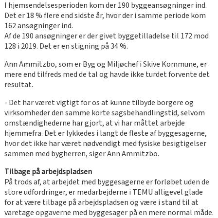
I hjemsendelsesperioden kom der 190 byggeansøgninger ind.
Det er 18 % flere end sidste år, hvor der i samme periode kom
162 ansøgninger ind.
Af de 190 ansøgninger er der givet byggetilladelse til 172 mod
128 i 2019. Det er en stigning på 34 %.
Ann Ammitzbo, som er Byg og Miljøchef i Skive Kommune, er
mere end tilfreds med de tal og havde ikke turdet forvente det
resultat.
- Det har været vigtigt for os at kunne tilbyde borgere og
virksomheder den samme korte sagsbehandlingstid, selvom
omstændighederne har gjort, at vi har måttet arbejde
hjemmefra. Det er lykkedes i langt de fleste af byggesagerne,
hvor det ikke har været nødvendigt med fysiske besigtigelser
sammen med bygherren, siger Ann Ammitzbo.
Tilbage på arbejdspladsen
På trods af, at arbejdet med byggesagerne er forløbet uden de
store udfordringer, er medarbejderne i TEMU alligevel glade
for at være tilbage på arbejdspladsen og være i stand til at
varetage opgaverne med byggesager på en mere normal måde.