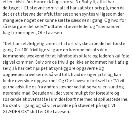
efter sidste års Hancock Cup som vi, Nr. Søby If, altid har
deltaget i. Et stævne som vi altid har sat stor pris på, men da
det er et stævne der afslutter sæsonen syntes vi ligesom der
manglede noget der kunne sætte sæsonen i gang. Og hvorfor
så ikke gøre det selv?” udtaler stævneleder og ”idemanden”
bag turneringen, Ole Lavesen.
”Det har selvfølgelig været et stort stykke arbejde her første
gang. Ca. 100 frivillige vil gøre en kæmpeindsats den
kommende weekend for at håndboldspillere og ledere skal føle
sig velkommen. Selv om de frivillige ikke er kommet helt af sig
selv, så har det hjulpet at synliggøre opgaverne og
opgavebeskrivelserne. Så ved folk hvad de siger ja til og kan
bedre overskue opgaverne” Og Ole Lavesen fortsætter ”Vi vil
gerne adskille os fra andre stævner ved at servere en sund og
nærende mad. Desuden vil det være muligt for forældre og
søskende at overnatte i umiddelbart nærhed af spillestederne.
Nu skal vi i gang og så vil vi udvikle på stævnet på sigt. VI
GLÆDER OS” slutter Ole Lavesen.