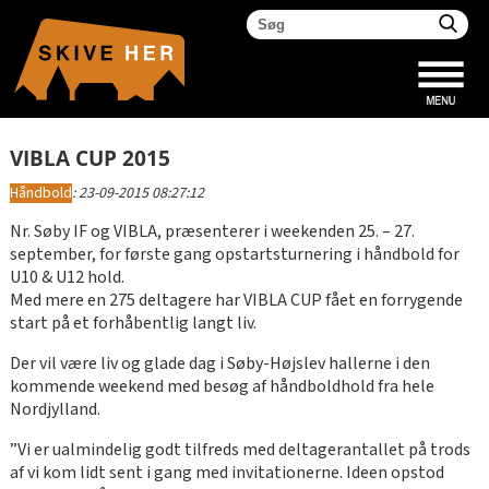
VIBLA CUP 2015
Håndbold
:
23-09-2015 08:27:12
Nr. Søby IF og VIBLA, præsenterer i weekenden 25. – 27.
september, for første gang opstartsturnering i håndbold for
U10 & U12 hold.
Med mere en 275 deltagere har VIBLA CUP fået en forrygende
start på et forhåbentlig langt liv.
Der vil være liv og glade dag i Søby-Højslev hallerne i den
kommende weekend med besøg af håndboldhold fra hele
Nordjylland.
”Vi er ualmindelig godt tilfreds med deltagerantallet på trods
af vi kom lidt sent i gang med invitationerne. Ideen opstod