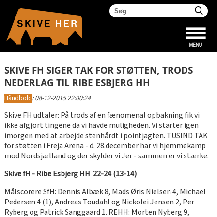
SKIVE FH SIGER TAK FOR STØTTEN, TRODS
NEDERLAG TIL RIBE ESBJERG HH
Håndbold
:
08-12-2015 22:00:24
Skive FH udtaler: På trods af en fænomenal opbakning fik vi
ikke afgjort tingene da vi havde muligheden. Vi starter igen
imorgen med at arbejde stenhårdt i pointjagten. TUSIND TAK
for støtten i Freja Arena - d. 28.december har vi hjemmekamp
mod Nordsjælland og der skylder vi Jer - sammen er vi stærke.
Skive fH - Ribe Esbjerg HH 22-24 (13-14)
Målscorere SfH: Dennis Albæk 8, Mads Øris Nielsen 4, Michael
Pedersen 4 (1), Andreas Toudahl og Nickolei Jensen 2, Per
Ryberg og Patrick Sanggaard 1. REHH: Morten Nyberg 9,