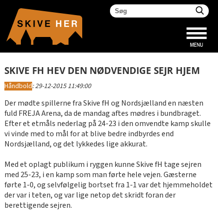
SKIVE FH HEV DEN NØDVENDIGE SEJR HJEM
Håndbold
:
29-12-2015 11:49:00
Der mødte spillerne fra Skive fH og Nordsjælland en næsten
fuld FREJA Arena, da de mandag aftes mødres i bundbraget.
Efter et etmåls nederlag på 24-23 i den omvendte kamp skulle
vi vinde med to mål for at blive bedre indbyrdes end
Nordsjælland, og det lykkedes lige akkurat.
Med et oplagt publikum i ryggen kunne Skive fH tage sejren
med 25-23, i en kamp som man førte hele vejen. Gæsterne
førte 1-0, og selvfølgelig bortset fra 1-1 var det hjemmeholdet
der var i teten, og var lige netop det skridt foran der
berettigende sejren.