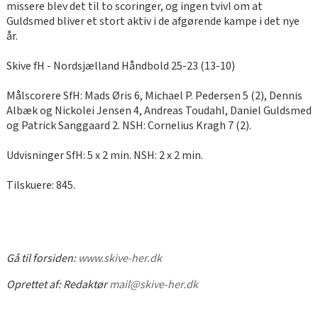
missere blev det til to scoringer, og ingen tvivl om at
Guldsmed bliver et stort aktiv i de afgørende kampe i det nye
år.
Skive fH - Nordsjælland Håndbold 25-23 (13-10)
Målscorere SfH: Mads Øris 6, Michael P. Pedersen 5 (2), Dennis
Albæk og Nickolei Jensen 4, Andreas Toudahl, Daniel Guldsmed
og Patrick Sanggaard 2. NSH: Cornelius Kragh 7 (2).
Udvisninger SfH: 5 x 2 min. NSH: 2 x 2 min.
Tilskuere: 845.
Gå til forsiden:
www.skive-her.dk
Oprettet af:
Redaktør
mail@skive-her.dk