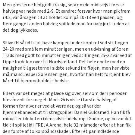
Men gæsterne bed godt fra sig, selv om de midtvejs i første
halvleg var nede med 2-9. Et ændret forsvar hvor man gik frem
i 4:2, var årsagen til at holdet kom på 10-13 ved pausen, og
flere gange i anden halvleg spillede man for uafgjort - uden at
det dog lykkedes.
Skive fH så ud til at have kampen under kontrol ved stillingen
24-20 med små fem minutter igen, men en udvisning af Søren
Trads med godt to minutter igen ved stillingen 25-22 var ved at
tippe fordelen over til Nordsjælland. Det hele endte med en
mulighed til gæsterne i sidste sekund fra fløjen, men her viste
målmand Jesper Sørensen igen, hvorfor han helt fortjent blev
kåret til hjemmeholdets bedste.
Ellers var det meget at glæde sig over, selv om der i perioder
blev brædt for meget. Mads Øris viste i første halvleg at
formen for alvor er ved at være der, og så var der
hjemmebanedebut til stregspiller Daniel Guldsmed. Han fik få
minutter i debuten i den sidste udekamp i Gudme, og nu var det
tid til spilletid i FREJA Arena, hele 32 måmeder efter at han fik
den første af to korsbåndsskader. Efter et par indledende