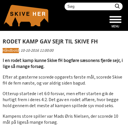
RODET KAMP GAV SEJR TIL SKIVE FH
Håndbold
:
10-10-2016 11:00:00
I en rodet kamp kunne Skive fH bogføre sæsonens fjerde sejr, i
lige så mange forsøg.
Efter at gæsterne scorede opgørets første mål, scorede Skive
fH de fem næste, og var aldrig siden bagud.
Otterup startede i et 6:0 forsvar, men efter starten gik de
hurtigt frem i deres 4:2. Det gav en rodet affære, hvor begge
hold gennem det meste af kampen spillede syv mod seks.
Kampens store spiller var Mads Øris Nielsen, der scorede 10
mål på ligeså mange forsøg.