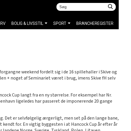
ERV
BOLIG & LIVSSTIL
SPORT
BRANCHEREGISTER
organgne weekend fordelt sig i de 16 spillehaller i Skive og
len + noget af Seminariet været i brug, imens Skive fH selv
cock Cup langt fra en ny størrelse. For eksempel har Nr.
øbenhavn ligeledes har passeret de imponerende 20 gange
g. Det er selvfølgelig ærgerligt, men set på den lange bane,
 kendt for. En vigtig byggesten i at Hancock Cup år efter år
 landene Norge, Sverige, Tyskland, Polen, Litauen,