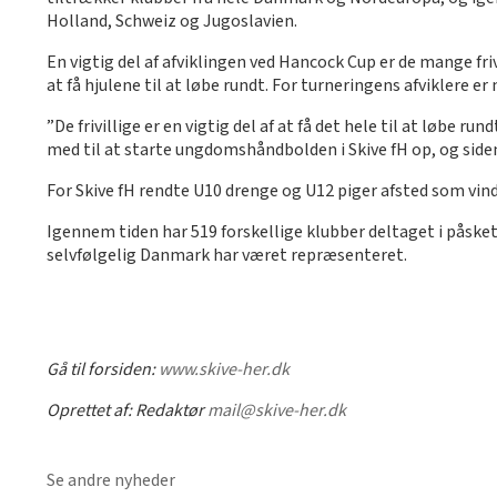
Holland, Schweiz og Jugoslavien.
En vigtig del af afviklingen ved Hancock Cup er de mange fr
at få hjulene til at løbe rundt. For turneringens afviklere 
”De frivillige er en vigtig del af at få det hele til at løbe 
med til at starte ungdomshåndbolden i Skive fH op, og siden
For Skive fH rendte U10 drenge og U12 piger afsted som vin
Igennem tiden har 519 forskellige klubber deltaget i påsket
selvfølgelig Danmark har været repræsenteret.
Gå til forsiden:
www.skive-her.dk
Oprettet af:
Redaktør
mail@skive-her.dk
Se andre nyheder