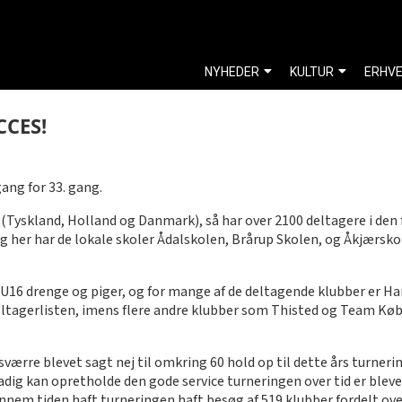
NYHEDER
KULTUR
ERHV
CCES!
ang for 33. gang.
 (Tyskland, Holland og Danmark), så har over 2100 deltagere i den f
og her har de lokale skoler Ådalskolen, Brårup Skolen, og Åkjærsko
 U16 drenge og piger, og for mange af de deltagende klubber er Han
 deltagerlisten, imens flere andre klubber som Thisted og Team K
værre blevet sagt nej til omkring 60 hold op til dette års turnerin
dig kan opretholde den gode service turneringen over tid er blevet
nem tiden haft turneringen haft besøg af 519 klubber fordelt over