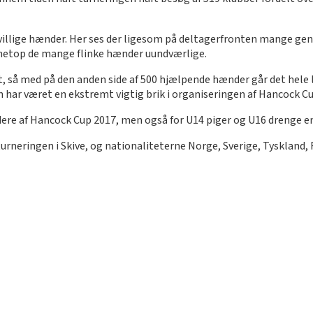
ivillige hænder. Her ses der ligesom på deltagerfronten mange geng
er netop de mange flinke hænder uundværlige.
rundt, så med på den anden side af 500 hjælpende hænder går det hele 
 har været en ekstremt vigtig brik i organiseringen af Hancock Cup
dere af Hancock Cup 2017, men også for U14 piger og U16 drenge e
urneringen i Skive, og nationaliteterne Norge, Sverige, Tyskland, 