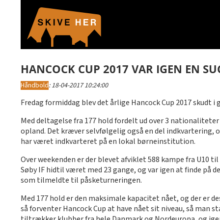
HANCOCK CUP 2017 VAR IGEN EN SU
Håndbold
:
18-04-2017 10:24:00
Fredag formiddag blev det årlige Hancock Cup 2017 skudt i g
Med deltagelse fra 177 hold fordelt ud over 3 nationaliteter
opland. Det kræver selvfølgelig også en del indkvartering, 
har været indkvarteret på en lokal børneinstitution.
Over weekenden er der blevet afviklet 588 kampe fra U10 til
Søby IF hidtil været med 23 gange, og var igen at finde på
som tilmeldte til påsketurneringen.
Med 177 hold er den maksimale kapacitet nået, og der er des
så forventer Hancock Cup at have nået sit niveau, så man sta
tiltrækker klubber fra hele Danmark og Nordeuropa, og igen