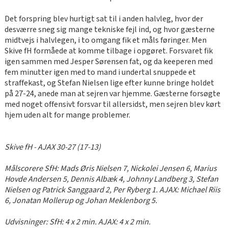
Det forspring blev hurtigt sat til i anden halvleg, hvor der
desværre sneg sig mange tekniske fejl ind, og hvor gæsterne
midtvejs i halvlegen, i to omgang fik et måls føringer. Men
Skive fH formåede at komme tilbage i opgøret. Forsvaret fik
igen sammen med Jesper Sørensen fat, og da keeperen med
fem minutter igen med to mand i undertal snuppede et
straffekast, og Stefan Nielsen lige efter kunne bringe holdet
på 27-24, anede man at sejren var hjemme. Gæsterne forsøgte
med noget offensivt forsvar til allersidst, men sejren blev kørt
hjem uden alt for mange problemer.
Skive fH - AJAX 30-27 (17-13)
Målscorere SfH: Mads Øris Nielsen 7, Nickolei Jensen 6, Marius
Hovde Andersen 5, Dennis Albæk 4, Johnny Landberg 3, Stefan
Nielsen og Patrick Sanggaard 2, Per Ryberg 1. AJAX: Michael Riis
6, Jonatan Mollerup og Johan Meklenborg 5.
Udvisninger: SfH: 4 x 2 min. AJAX: 4 x 2 min.