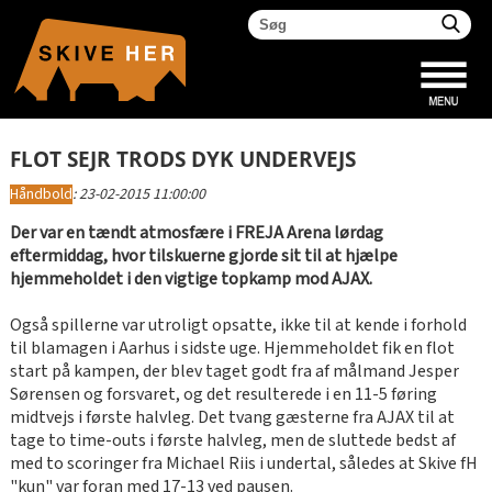
FLOT SEJR TRODS DYK UNDERVEJS
Håndbold
:
23-02-2015 11:00:00
Der var en tændt atmosfære i FREJA Arena lørdag
eftermiddag, hvor tilskuerne gjorde sit til at hjælpe
hjemmeholdet i den vigtige topkamp mod AJAX.
Også spillerne var utroligt opsatte, ikke til at kende i forhold
til blamagen i Aarhus i sidste uge. Hjemmeholdet fik en flot
start på kampen, der blev taget godt fra af målmand Jesper
Sørensen og forsvaret, og det resulterede i en 11-5 føring
midtvejs i første halvleg. Det tvang gæsterne fra AJAX til at
tage to time-outs i første halvleg, men de sluttede bedst af
med to scoringer fra Michael Riis i undertal, således at Skive fH
"kun" var foran med 17-13 ved pausen.