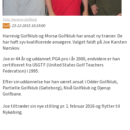
Foto: Harrevig Golfklub
Golf
:
23-12-2015 10:19:00
Harrevig Golfklub og Morsø Golfklub har ansat ny træner. De
har haft syv kvalificerede ansøgere. Valget faldt på Joe Karsten
Nørskov.
Joe er 44 år og uddannet PGA pro i år 2000, endvidere er han
certificeret fra USGTF (United States Golf Teachers
Federation) i 1995.
Efter sin uddannelse har han været ansat i Odder Golfklub,
Partielle Golfklub (Gøteborg), Nivå Golfklub og Djørup
Golfbane.
Joe tiltræder sin nye stilling pr. 1. februar 2016 og flytter til
Nykøbing.