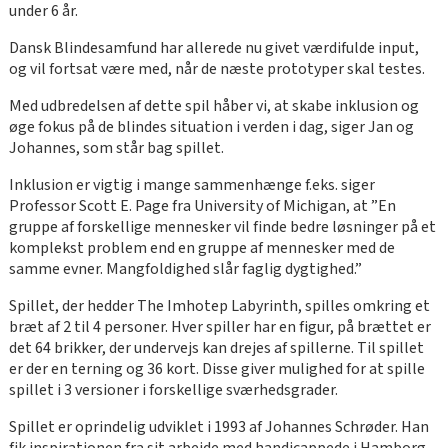
under 6 år.
Dansk Blindesamfund har allerede nu givet værdifulde input,
og vil fortsat være med, når de næste prototyper skal testes.
Med udbredelsen af dette spil håber vi, at skabe inklusion og
øge fokus på de blindes situation i verden i dag, siger Jan og
Johannes, som står bag spillet.
Inklusion er vigtig i mange sammenhænge f.eks. siger
Professor Scott E. Page fra University of Michigan, at ”En
gruppe af forskellige mennesker vil finde bedre løsninger på et
komplekst problem end en gruppe af mennesker med de
samme evner. Mangfoldighed slår faglig dygtighed.”
Spillet, der hedder The Imhotep Labyrinth, spilles omkring et
bræt af 2 til 4 personer. Hver spiller har en figur, på brættet er
det 64 brikker, der undervejs kan drejes af spillerne. Til spillet
er der en terning og 36 kort. Disse giver mulighed for at spille
spillet i 3 versioner i forskellige sværhedsgrader.
Spillet er oprindelig udviklet i 1993 af Johannes Schrøder. Han