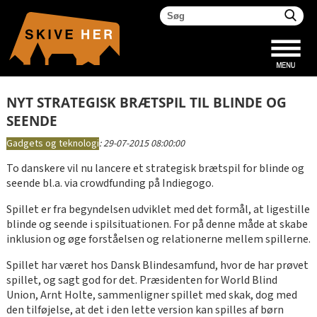
NYT STRATEGISK BRÆTSPIL TIL BLINDE OG
SEENDE
Gadgets og teknologi
:
29-07-2015 08:00:00
To danskere vil nu lancere et strategisk brætspil for blinde og
seende bl.a. via crowdfunding på Indiegogo.
Spillet er fra begyndelsen udviklet med det formål, at ligestille
blinde og seende i spilsituationen. For på denne måde at skabe
inklusion og øge forståelsen og relationerne mellem spillerne.
Spillet har været hos Dansk Blindesamfund, hvor de har prøvet
spillet, og sagt god for det. Præsidenten for World Blind
Union, Arnt Holte, sammenligner spillet med skak, dog med
den tilføjelse, at det i den lette version kan spilles af børn