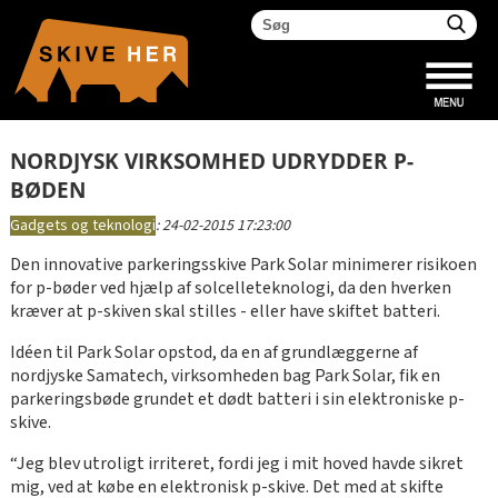
NORDJYSK VIRKSOMHED UDRYDDER P-
BØDEN
Gadgets og teknologi
:
24-02-2015 17:23:00
Den innovative parkeringsskive Park Solar minimerer risikoen
for p-bøder ved hjælp af solcelleteknologi, da den hverken
kræver at p-skiven skal stilles - eller have skiftet batteri.
Idéen til Park Solar opstod, da en af grundlæggerne af
nordjyske Samatech, virksomheden bag Park Solar, fik en
parkeringsbøde grundet et dødt batteri i sin elektroniske p-
skive.
“Jeg blev utroligt irriteret, fordi jeg i mit hoved havde sikret
mig, ved at købe en elektronisk p-skive. Det med at skifte