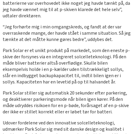
batterierne var overhovedet ikke noget jeg havde tænkt på, da
jeg havde vænnet mig til at p-skiven klarede det hele selv”,
udtaler direktøren.
“Jeg forhørte mig i min omgangskreds, og fandt at der var
overraskende mange, der havde stået i samme situation. Så jeg
tænkte at det måtte kunne gøres bedre”, uddybes det.
Park Solar er et unikt produkt på markedet, som den eneste p-
skive der forsynes via en integreret solcelleteknologi. På den
måde bliver batterier altså overflødige. Skulle bilen
eksempelvis holde i en p-kælder uden tilstrækkeligt sollys,
slår en indbygget backupkapacitet til, indtil bilen igen er i
sollys. Kapaciteten har en levetid på op til halvandet år.
Park Solar stiller sig automatisk 20 sekunder efter parkering,
og deaktiverer parkeringsmode når bilen igen kører. På den
måde udryddes risikoen for en p-bøde, forårsaget af en p-skive
der ikke er stillet korrekt eller er løbet tør for batteri.
Udover fordelene ved den innovative solcelleteknologi,
udmærker Park Solar sig med sit danske design og kvalitet i