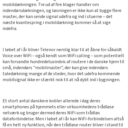
mobildækningen. Tre ud af fire klager handler om
indendørsdækningen, og løsningen er ikke kun at bygge flere
master, der kan sende signal udefra og ind i stuerne – det
næste kvantespring i mobildækning kommer så at sige
indefra.
I løbet af i år bliver Telenor nemlig klar til at åbne for såkaldt
Voice over WiFi – også kendt som WiFi calling – som potentielt
kan forvandle hundredetusindvis af routere i de danske hjem til
små, indendørs ”mobilmaster”, der kan give indendørs
taledækning mange af de steder, hvor det udefra kommende
mobilsignal ikke er stærkt nok til at nå dybt ind i bygningen.
Et stort antal danskere kobler allerede i dag deres
smartphones på hjemmets eller virksomhedens trådløse
netværk og bruger dermed deres WiFi som trådløs
dataforbindelse. Men i løbet af i år kan WiFi-forbindelsen altså
få en helt ny funktion, når den trådløse router bliver i stand til