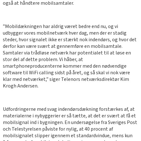
også at håndtere mobilsamtaler.
”Mobildækningen har aldrig været bedre end nu, og vi
udbygger vores mobilnetværk hver dag, men der er stadig
steder, hvor signalet ikke er stærkt nok indendørs, og hvor det
derfor kan være svært at gennemføre en mobilsamtale.
Samtaler via trådløse netværk har potentialet til at løse en
stor del af dette problem. Vi håber, at
smartphoneproducenterne kommer med den nødvendige
software til WiFi calling sidst på året, og så skal vi nok være
klar med netværket,” siger Telenors netværksdirektør Kim
Krogh Andersen.
Udfordringerne med svag indendørsdækning forstærkes af, at
materialerne i nybyggerier er så tætte, at det er svært at få et
mobilsignal ind i bygningen. En undersøgelse fra Sveriges Post
och Telestyrelsen påviste for nylig, at 40 procent af
mobilsignalet slipper igennem et standardvindue, mens kun