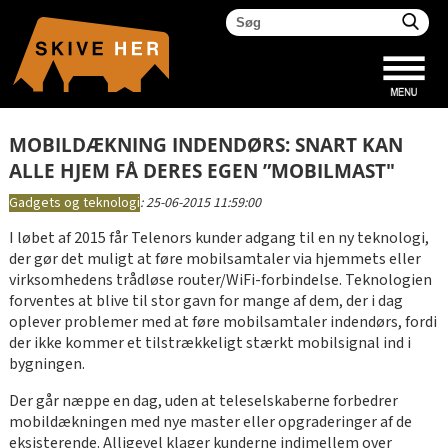
MOBILDÆKNING INDENDØRS: SNART KAN
ALLE HJEM FÅ DERES EGEN ”MOBILMAST"
Gadgets og teknologi
:
25-06-2015 11:59:00
I løbet af 2015 får Telenors kunder adgang til en ny teknologi,
der gør det muligt at føre mobilsamtaler via hjemmets eller
virksomhedens trådløse router/WiFi-forbindelse. Teknologien
forventes at blive til stor gavn for mange af dem, der i dag
oplever problemer med at føre mobilsamtaler indendørs, fordi
der ikke kommer et tilstrækkeligt stærkt mobilsignal ind i
bygningen.
Der går næppe en dag, uden at teleselskaberne forbedrer
mobildækningen med nye master eller opgraderinger af de
eksisterende. Alligevel klager kunderne indimellem over