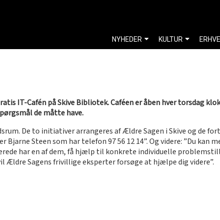
NYHEDER
KULTUR
ERHV
tis IT-Cafén på Skive Bibliotek. Caféen er åben hver torsdag klokken
pørgsmål de måtte have.
m. De to initiativer arrangeres af Ældre Sagen i Skive og de fortæ
r Bjarne Steen som har telefon 97 56 12 14”. Og videre: ”Du kan med
lerede har en af dem, få hjælp til konkrete individuelle problemstill
l Ældre Sagens frivillige eksperter forsøge at hjælpe dig videre”.