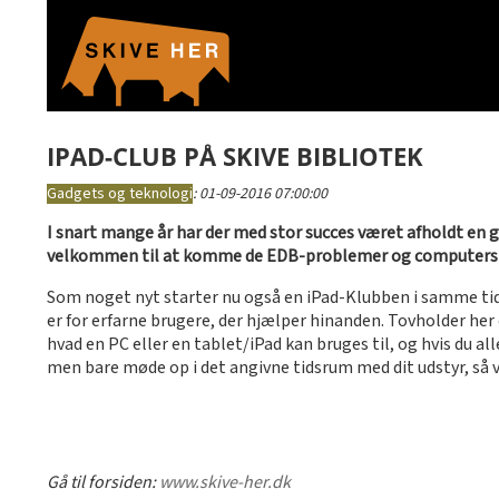
IPAD-CLUB PÅ SKIVE BIBLIOTEK
Gadgets og teknologi
:
01-09-2016 07:00:00
I snart mange år har der med stor succes været afholdt en gra
velkommen til at komme de EDB-problemer og computers
Som noget nyt starter nu også en iPad-Klubben i samme tidsru
er for erfarne brugere, der hjælper hinanden. Tovholder her e
hvad en PC eller en tablet/iPad kan bruges til, og hvis du al
men bare møde op i det angivne tidsrum med dit udstyr, så vi
Gå til forsiden:
www.skive-her.dk