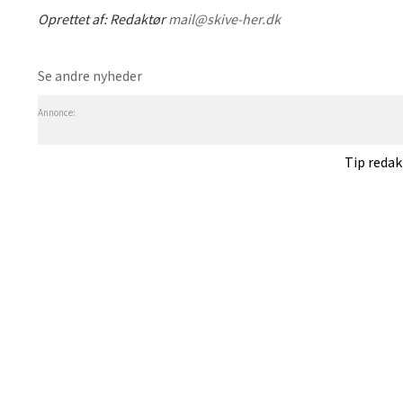
Oprettet af:
Redaktør
mail@skive-her.dk
Se andre nyheder
Annonce:
Tip reda