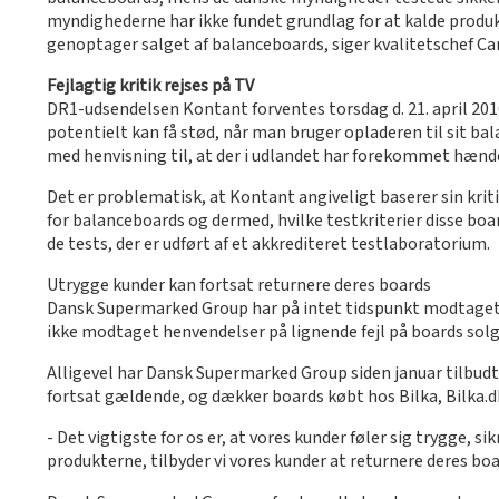
myndighederne har ikke fundet grundlag for at kalde produkte
genoptager salget af balanceboards, siger kvalitetschef C
Fejlagtig kritik rejses på TV
DR1-udsendelsen Kontant forventes torsdag d. 21. april 2016
potentielt kan få stød, når man bruger opladeren til sit ba
med henvisning til, at der i udlandet har forekommet hændel
Det er problematisk, at Kontant angiveligt baserer sin kriti
for balanceboards og dermed, hvilke testkriterier disse boa
de tests, der er udført af et akkrediteret testlaboratorium.
Utrygge kunder kan fortsat returnere deres boards
Dansk Supermarked Group har på intet tidspunkt modtaget rek
ikke modtaget henvendelser på lignende fejl på boards solg
Alligevel har Dansk Supermarked Group siden januar tilbudt 
fortsat gældende, og dækker boards købt hos Bilka, Bilka.dk
- Det vigtigste for os er, at vores kunder føler sig trygge, 
produkterne, tilbyder vi vores kunder at returnere deres bo