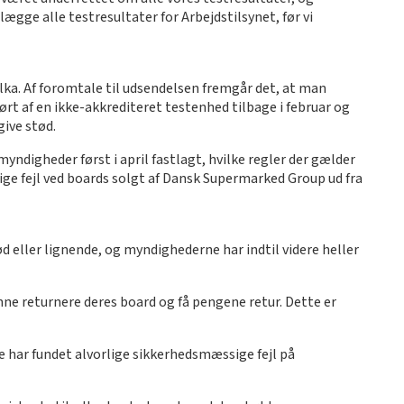
ægge alle testresultater for Arbejdstilsynet, før vi
lka. Af foromtale til udsendelsen fremgår det, at man
ørt af en ikke-akkrediteret testenhed tilbage i februar og
give stød.
yndigheder først i april fastlagt, hvilke regler der gælder
lige fejl ved boards solgt af Dansk Supermarked Group ud fra
 eller lignende, og myndighederne har indtil videre heller
nne returnere deres board og få pengene retur. Dette er
rne har fundet alvorlige sikkerhedsmæssige fejl på