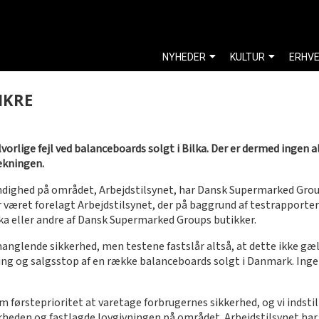
NYHEDER
KULTUR
ERHV
IKRE
vorlige fejl ved balanceboards solgt i Bilka. Der er dermed ingen a
ækningen.
yndighed på området, Arbejdstilsynet, har Dansk Supermarked Grou
 været forelagt Arbejdstilsynet, der på baggrund af testrapporter k
lka eller andre af Dansk Supermarked Groups butikker.
manglende sikkerhed, men testene fastslår altså, at dette ikke gæ
ning og salgsstop af en række balanceboards solgt i Danmark. In
rsteprioritet at varetage forbrugernes sikkerhed, og vi indstille
eden og fastlagde lovgivningen på området. Arbejdstilsynet har 