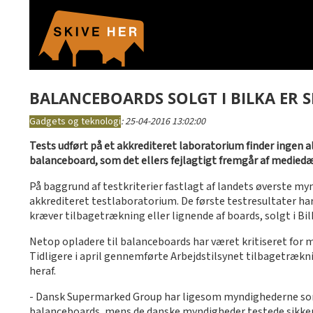
BALANCEBOARDS SOLGT I BILKA ER S
Gadgets og teknologi
:
25-04-2016 13:02:00
Tests udført på et akkrediteret laboratorium finder ingen al
balanceboard, som det ellers fejlagtigt fremgår af medied
På baggrund af testkriterier fastlagt af landets øverste m
akkrediteret testlaboratorium. De første testresultater har
kræver tilbagetrækning eller lignende af boards, solgt i Bi
Netop opladere til balanceboards har været kritiseret for 
Tidligere i april gennemførte Arbejdstilsynet tilbagetræk
heraf.
- Dansk Supermarked Group har ligesom myndighederne som fø
balanceboards, mens de danske myndigheder testede sikkerh