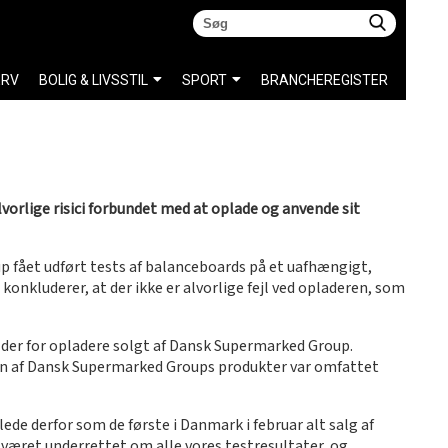
ERV
BOLIG & LIVSSTIL
SPORT
BRANCHEREGISTER
lvorlige risici forbundet med at oplade og anvende sit
p fået udført tests af balanceboards på et uafhængigt,
onkluderer, at der ikke er alvorlige fejl ved opladeren, som
lder for opladere solgt af Dansk Supermarked Group.
gen af Dansk Supermarked Groups produkter var omfattet
de derfor som de første i Danmark i februar alt salg af
været underrettet om alle vores testresultater, og