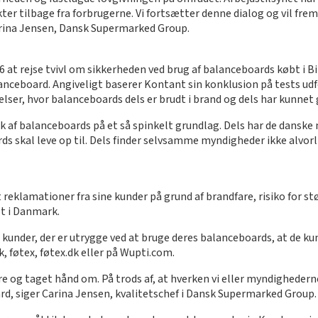
r tilbage fra forbrugerne. Vi fortsætter denne dialog og vil freml
arina Jensen, Dansk Supermarked Group.
 at rejse tvivl om sikkerheden ved brug af balanceboards købt i Bi
lanceboard. Angiveligt baserer Kontant sin konklusion på tests udf
ser, hvor balanceboards dels er brudt i brand og dels har kunnet 
k af balanceboards på et så spinkelt grundlag. Dels har de danske m
rds skal leve op til. Dels finder selvsamme myndigheder ikke alvor
lamationer fra sine kunder på grund af brandfare, risiko for stød
t i Danmark.
kunder, der er utrygge ved at bruge deres balanceboards, at de ku
, føtex, føtex.dk eller på Wupti.com.
sikre og taget hånd om. På trods af, at hverken vi eller myndighede
ard, siger Carina Jensen, kvalitetschef i Dansk Supermarked Group.