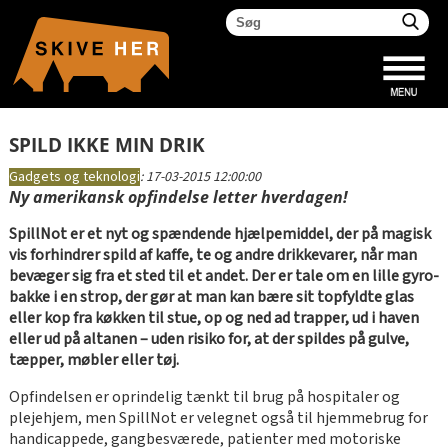
SPILD IKKE MIN DRIK
Gadgets og teknologi
:
17-03-2015 12:00:00
Ny amerikansk opfindelse letter hverdagen!
SpillNot er et nyt og spændende hjælpemiddel, der på magisk
vis forhindrer spild af kaffe, te og andre drikkevarer, når man
bevæger sig fra et sted til et andet. Der er tale om en lille gyro-
bakke i en strop, der gør at man kan bære sit topfyldte glas
eller kop fra køkken til stue, op og ned ad trapper, ud i haven
eller ud på altanen – uden risiko for, at der spildes på gulve,
tæpper, møbler eller tøj.
Opfindelsen er oprindelig tænkt til brug på hospitaler og
plejehjem, men SpillNot er velegnet også til hjemmebrug for
handicappede, gangbesværede, patienter med motoriske