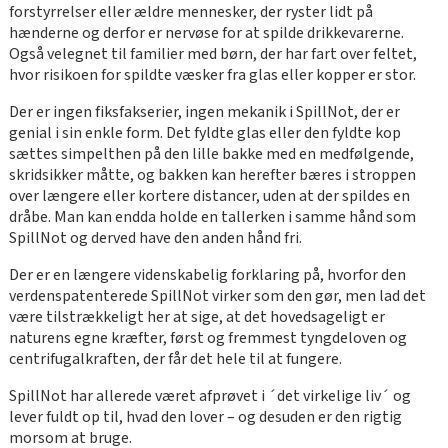
forstyrrelser eller ældre mennesker, der ryster lidt på
hænderne og derfor er nervøse for at spilde drikkevarerne.
Også velegnet til familier med børn, der har fart over feltet,
hvor risikoen for spildte væsker fra glas eller kopper er stor.
Der er ingen fiksfakserier, ingen mekanik i SpillNot, der er
genial i sin enkle form. Det fyldte glas eller den fyldte kop
sættes simpelthen på den lille bakke med en medfølgende,
skridsikker måtte, og bakken kan herefter bæres i stroppen
over længere eller kortere distancer, uden at der spildes en
dråbe. Man kan endda holde en tallerken i samme hånd som
SpillNot og derved have den anden hånd fri.
Der er en længere videnskabelig forklaring på, hvorfor den
verdenspatenterede SpillNot virker som den gør, men lad det
være tilstrækkeligt her at sige, at det hovedsageligt er
naturens egne kræfter, først og fremmest tyngdeloven og
centrifugalkraften, der får det hele til at fungere.
SpillNot har allerede været afprøvet i ´det virkelige liv´ og
lever fuldt op til, hvad den lover – og desuden er den rigtig
morsom at bruge.