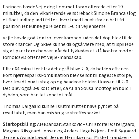
Forinden havde Vejle dog kommet foran allerede efter 19
minutter, da den vikarierende venstreback Simone Branca slog
et fladt indlæg ind i feltet, hvor Imed Louati fra en helt fri
position let kunne gøre det til 1-0 til vejlenserne.
Vejle havde god kontrol over kampen, uden det dog blev til de
store chancer. Og Skive kunne da også være med, at tilspillede
sig et par store chancer, når det lykkedes at slå kontra mod et
forholdsvis offensivt Vejle-mandskab.
Efter 64 minutter blev det også blive 2-0, da bolden efter en
kort hjørnesparkskombination blev sendt til bageste stolpe,
hvor Imed Louati steg op og headede bolden i kassen til 2-0.
Det blev også 3-0 kort efter, da Allan Sousa modtog en bold i
dybden, som han let sendte i mål.
Thomas Dalgaard kunne i slutminuttet have pyntet på
resultatet, men han misbrugte straffesparket.
Startopstilling:
Aleksandar Stankovic - Christoffer Østergaard,
Magnus Riisgaard Jensen og Anders Hagelskjær - Emil Søgaard
Jensen, Ayinde Lawal, Jesper Henriksen og Mikkel Frandsen -