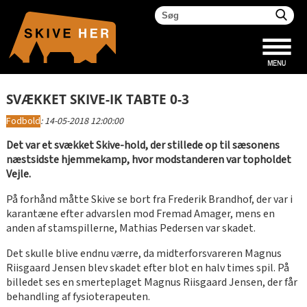
SVÆKKET SKIVE-IK TABTE 0-3
Fodbold
:
14-05-2018 12:00:00
Det var et svækket Skive-hold, der stillede op til sæsonens
næstsidste hjemmekamp, hvor modstanderen var topholdet
Vejle.
På forhånd måtte Skive se bort fra Frederik Brandhof, der var i
karantæne efter advarslen mod Fremad Amager, mens en
anden af stamspillerne, Mathias Pedersen var skadet.
Det skulle blive endnu værre, da midterforsvareren Magnus
Riisgaard Jensen blev skadet efter blot en halv times spil. På
billedet ses en smerteplaget Magnus Riisgaard Jensen, der får
behandling af fysioterapeuten.