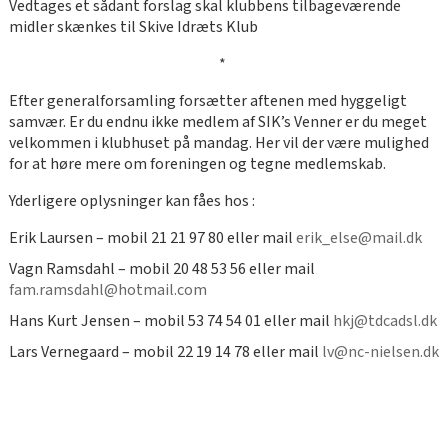
Vedtages et sådant forslag skal klubbens tilbageværende
midler skænkes til Skive Idræts Klub
*
Efter generalforsamling forsætter aftenen med hyggeligt
samvær. Er du endnu ikke medlem af SIK’s Venner er du meget
velkommen i klubhuset på mandag. Her vil der være mulighed
for at høre mere om foreningen og tegne medlemskab.
Yderligere oplysninger kan fåes hos :
Erik Laursen – mobil 21 21 97 80 eller mail
erik_else@mail.dk
Vagn Ramsdahl – mobil 20 48 53 56 eller mail
fam.ramsdahl@hotmail.com
Hans Kurt Jensen – mobil 53 74 54 01 eller mail
hkj@tdcadsl.dk
Lars Vernegaard – mobil 22 19 14 78 eller mail
lv@nc-nielsen.dk