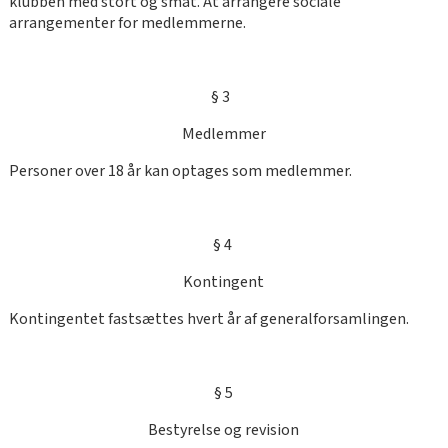
klubben med stort og småt. At arrangere sociale
arrangementer for medlemmerne.
§ 3
Medlemmer
Personer over 18 år kan optages som medlemmer.
§ 4
Kontingent
Kontingentet fastsættes hvert år af generalforsamlingen.
§ 5
Bestyrelse og revision