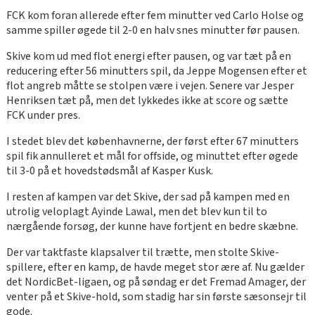
FCK kom foran allerede efter fem minutter ved Carlo Holse og
samme spiller øgede til 2-0 en halv snes minutter før pausen.
Skive kom ud med flot energi efter pausen, og var tæt på en
reducering efter 56 minutters spil, da Jeppe Mogensen efter et
flot angreb måtte se stolpen være i vejen. Senere var Jesper
Henriksen tæt på, men det lykkedes ikke at score og sætte
FCK under pres.
I stedet blev det københavnerne, der først efter 67 minutters
spil fik annulleret et mål for offside, og minuttet efter øgede
til 3-0 på et hovedstødsmål af Kasper Kusk.
I resten af kampen var det Skive, der sad på kampen med en
utrolig veloplagt Ayinde Lawal, men det blev kun til to
nærgående forsøg, der kunne have fortjent en bedre skæbne.
Der var taktfaste klapsalver til trætte, men stolte Skive-
spillere, efter en kamp, de havde meget stor ære af. Nu gælder
det NordicBet-ligaen, og på søndag er det Fremad Amager, der
venter på et Skive-hold, som stadig har sin første sæsonsejr til
gode.