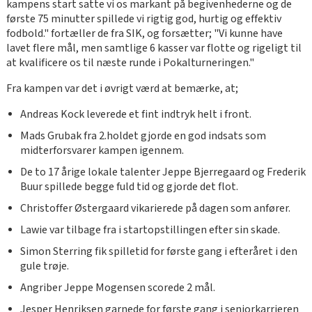
kampens start satte vi os markant på begivenhederne og de
første 75 minutter spillede vi rigtig god, hurtig og effektiv
fodbold." fortæller de fra SIK, og forsætter; "Vi kunne have
lavet flere mål, men samtlige 6 kasser var flotte og rigeligt til
at kvalificere os til næste runde i Pokalturneringen."
Fra kampen var det i øvrigt værd at bemærke, at;
Andreas Kock leverede et fint indtryk helt i front.
Mads Grubak fra 2.holdet gjorde en god indsats som
midterforsvarer kampen igennem.
De to 17 årige lokale talenter Jeppe Bjerregaard og Frederik
Buur spillede begge fuld tid og gjorde det flot.
Christoffer Østergaard vikarierede på dagen som anfører.
Lawie var tilbage fra i startopstillingen efter sin skade.
Simon Sterring fik spilletid for første gang i efteråret i den
gule trøje.
Angriber Jeppe Mogensen scorede 2 mål.
Jesper Henriksen garnede for første gang i seniorkarrieren