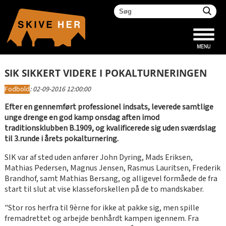
SIK SIKKERT VIDERE I POKALTURNERINGEN
Fodbold
:
02-09-2016 12:00:00
Efter en gennemført professionel indsats, leverede samtlige
unge drenge en god kamp onsdag aften imod
traditionsklubben B.1909, og kvalificerede sig uden sværdslag
til 3.runde i årets pokalturnering.
SIK var af sted uden anfører John Dyring, Mads Eriksen,
Mathias Pedersen, Magnus Jensen, Rasmus Lauritsen, Frederik
Brandhof, samt Mathias Bersang, og alligevel formåede de fra
start til slut at vise klasseforskellen på de to mandskaber.
"Stor ros herfra til 9èrne for ikke at pakke sig, men spille
fremadrettet og arbejde benhårdt kampen igennem. Fra