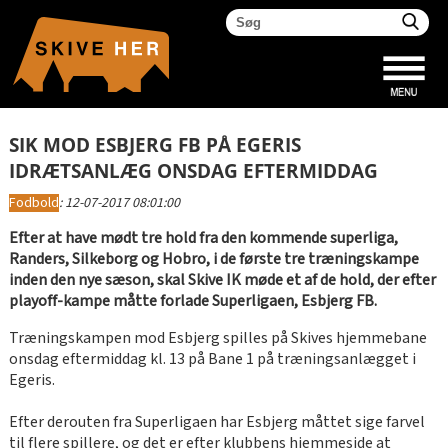
SIK MOD ESBJERG FB PÅ EGERIS
IDRÆTSANLÆG ONSDAG EFTERMIDDAG
Fodbold
:
12-07-2017 08:01:00
Efter at have mødt tre hold fra den kommende superliga,
Randers, Silkeborg og Hobro, i de første tre træningskampe
inden den nye sæson, skal Skive IK møde et af de hold, der efter
playoff-kampe måtte forlade Superligaen, Esbjerg FB.
Træningskampen mod Esbjerg spilles på Skives hjemmebane
onsdag eftermiddag kl. 13 på Bane 1 på træningsanlægget i
Egeris.
Efter derouten fra Superligaen har Esbjerg måttet sige farvel
til flere spillere, og det er efter klubbens hjemmeside at