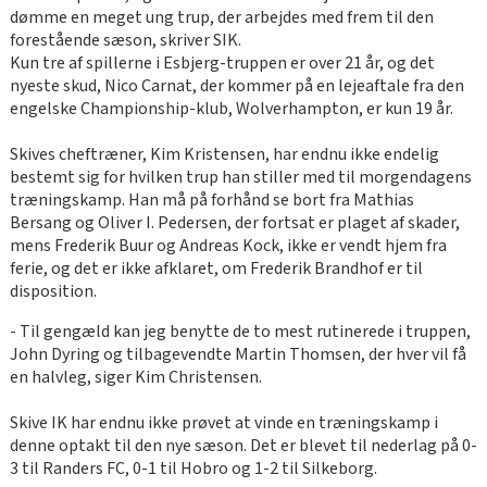
dømme en meget ung trup, der arbejdes med frem til den
forestående sæson, skriver SIK.
Kun tre af spillerne i Esbjerg-truppen er over 21 år, og det
nyeste skud, Nico Carnat, der kommer på en lejeaftale fra den
engelske Championship-klub, Wolverhampton, er kun 19 år.
Skives cheftræner, Kim Kristensen, har endnu ikke endelig
bestemt sig for hvilken trup han stiller med til morgendagens
træningskamp. Han må på forhånd se bort fra Mathias
Bersang og Oliver I. Pedersen, der fortsat er plaget af skader,
mens Frederik Buur og Andreas Kock, ikke er vendt hjem fra
ferie, og det er ikke afklaret, om Frederik Brandhof er til
disposition.
- Til gengæld kan jeg benytte de to mest rutinerede i truppen,
John Dyring og tilbagevendte Martin Thomsen, der hver vil få
en halvleg, siger Kim Christensen.
Skive IK har endnu ikke prøvet at vinde en træningskamp i
denne optakt til den nye sæson. Det er blevet til nederlag på 0-
3 til Randers FC, 0-1 til Hobro og 1-2 til Silkeborg.