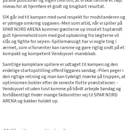
på alle positioner og ingen tvivl om, at vi skal ramme et højt
niveau for at hjemføre et godt og brugbart resultat.
SIK går ind til kampen med sund respekt for modstanderen og
er ydmyge omkring opgaven.-Men som altid, når vi spiller på
SPAR NORD ARENA kommer gæsterne op imod et toptændt
gult hjemmehold som med god opbakning fra lægterne vil
slås og fighte for sejren.-Spillemæssigt har vi nogle ting i
ærmet, som vi forventer kan ramme og gøre rigtig ondt på et
kompakt og kompetent Vendsyssel-mandskab.
Samtlige kampklare spillere er udtaget til kampen og den
endelige startopstilling offentliggøres søndag.-Pilen peger i
den rigtige retning og man kan tydeligt mærke på truppen, at
optimismen bobler efter de seneste flotte præstationer. -
Vendsyssel vil uden tvivl komme på hårdt arbejde Søndag og
forhåbentligt finder mange Skibonitter vej til SPAR NORD
ARENA og bakker holdet op.