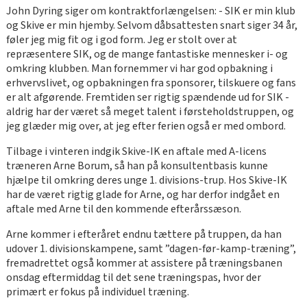
John Dyring siger om kontraktforlængelsen: - SIK er min klub
og Skive er min hjemby. Selvom dåbsattesten snart siger 34 år,
føler jeg mig fit og i god form. Jeg er stolt over at
repræsentere SIK, og de mange fantastiske mennesker i- og
omkring klubben. Man fornemmer vi har god opbakning i
erhvervslivet, og opbakningen fra sponsorer, tilskuere og fans
er alt afgørende. Fremtiden ser rigtig spændende ud for SIK -
aldrig har der været så meget talent i førsteholdstruppen, og
jeg glæder mig over, at jeg efter ferien også er med ombord.
Tilbage i vinteren indgik Skive-IK en aftale med A-licens
træneren Arne Borum, så han på konsultentbasis kunne
hjælpe til omkring deres unge 1. divisions-trup. Hos Skive-IK
har de været rigtig glade for Arne, og har derfor indgået en
aftale med Arne til den kommende efterårssæson.
Arne kommer i efteråret endnu tættere på truppen, da han
udover 1. divisionskampene, samt ”dagen-før-kamp-træning”,
fremadrettet også kommer at assistere på træningsbanen
onsdag eftermiddag til det sene træningspas, hvor der
primært er fokus på individuel træning.