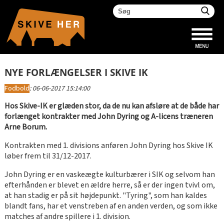
NYE FORLÆNGELSER I SKIVE IK
Fodbold
:
06-06-2017 15:14:00
Hos Skive-IK er glæden stor, da de nu kan afsløre at de både har
forlænget kontrakter med John Dyring og A-licens træneren
Arne Borum.
Kontrakten med 1. divisions anføren John Dyring hos Skive IK
løber frem til 31/12-2017.
John Dyring er en vaskeægte kulturbærer i SIK og selvom han
efterhånden er blevet en ældre herre, så er der ingen tvivl om,
at han stadig er på sit højdepunkt. "Tyring", som han kaldes
blandt fans, har et venstreben af en anden verden, og som ikke
matches af andre spillere i 1. division.