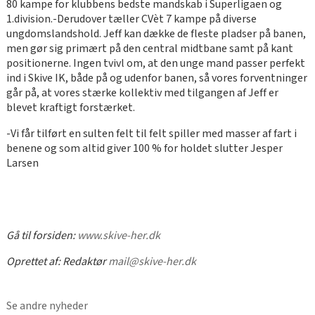
80 kampe for klubbens bedste mandskab i Superligaen og
1.division.-Derudover tæller CVèt 7 kampe på diverse
ungdomslandshold. Jeff kan dække de fleste pladser på banen,
men gør sig primært på den central midtbane samt på kant
positionerne. Ingen tvivl om, at den unge mand passer perfekt
ind i Skive IK, både på og udenfor banen, så vores forventninger
går på, at vores stærke kollektiv med tilgangen af Jeff er
blevet kraftigt forstærket.
-Vi får tilført en sulten felt til felt spiller med masser af fart i
benene og som altid giver 100 % for holdet slutter Jesper
Larsen
Gå til forsiden:
www.skive-her.dk
Oprettet af:
Redaktør
mail@skive-her.dk
Se andre nyheder