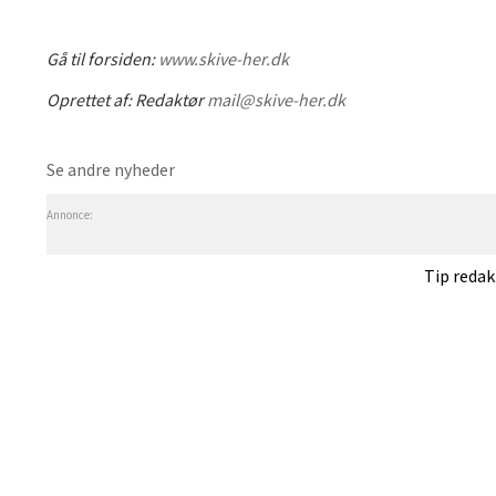
Gå til forsiden:
www.skive-her.dk
Oprettet af:
Redaktør
mail@skive-her.dk
Se andre nyheder
Annonce:
Tip reda