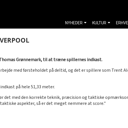
NYHEDER
KULTUR
ERHV
IVERPOOL
 Thomas Grønnemark, til at træne spillernes indkast.
ejde med førsteholdet på deltid, og det er spillere som Trent Al
ndkast på hele 51,33 meter.
du gør det med den korrekte teknik, præcision og taktiske opmærk
taktiske aspekter, så er det meget nemmere at score."