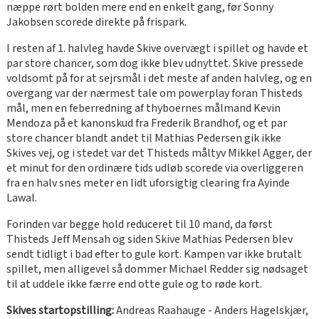
næppe rørt bolden mere end en enkelt gang, før Sonny
Jakobsen scorede direkte på frispark.
I resten af 1. halvleg havde Skive overvægt i spillet og havde et
par store chancer, som dog ikke blev udnyttet. Skive pressede
voldsomt på for at sejrsmål i det meste af anden halvleg, og en
overgang var der nærmest tale om powerplay foran Thisteds
mål, men en feberredning af thyboernes målmand Kevin
Mendoza på et kanonskud fra Frederik Brandhof, og et par
store chancer blandt andet til Mathias Pedersen gik ikke
Skives vej, og i stedet var det Thisteds måltyv Mikkel Agger, der
et minut for den ordinære tids udløb scorede via overliggeren
fra en halv snes meter en lidt uforsigtig clearing fra Ayinde
Lawal.
Forinden var begge hold reduceret til 10 mand, da først
Thisteds Jeff Mensah og siden Skive Mathias Pedersen blev
sendt tidligt i bad efter to gule kort. Kampen var ikke brutalt
spillet, men alligevel så dommer Michael Redder sig nødsaget
til at uddele ikke færre end otte gule og to røde kort.
Skives startopstilling:
Andreas Raahauge - Anders Hagelskjær,