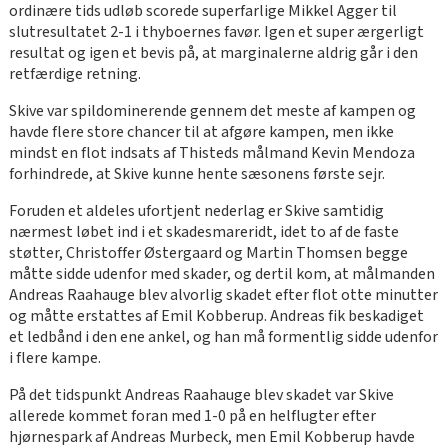
ordinære tids udløb scorede superfarlige Mikkel Agger til
slutresultatet 2-1 i thyboernes favør. Igen et super ærgerligt
resultat og igen et bevis på, at marginalerne aldrig går i den
retfærdige retning.
Skive var spildominerende gennem det meste af kampen og
havde flere store chancer til at afgøre kampen, men ikke
mindst en flot indsats af Thisteds målmand Kevin Mendoza
forhindrede, at Skive kunne hente sæsonens første sejr.
Foruden et aldeles ufortjent nederlag er Skive samtidig
nærmest løbet ind i et skadesmareridt, idet to af de faste
støtter, Christoffer Østergaard og Martin Thomsen begge
måtte sidde udenfor med skader, og dertil kom, at målmanden
Andreas Raahauge blev alvorlig skadet efter flot otte minutter
og måtte erstattes af Emil Kobberup. Andreas fik beskadiget
et ledbånd i den ene ankel, og han må formentlig sidde udenfor
i flere kampe.
På det tidspunkt Andreas Raahauge blev skadet var Skive
allerede kommet foran med 1-0 på en helflugter efter
hjørnespark af Andreas Murbeck, men Emil Kobberup havde