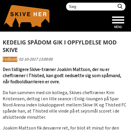
KEDELIG SPÅDOM GIK I OPFYLDELSE MOD
SKIVE
Fodbold
:
02-10-2017 13:00:00
Den tidligere Skive-træner Joakim Mattson, der nu er
cheftræner i Thisted, kan godt nedsætte sig som spåmand,
når fodboldkarrieren er ovre.
Da han sammen med sin kollega, Skives cheftræner Kim
Kristensen, deltog i en lille seance i Eniig-loungen på Spar
Nord Arena inden lokalopgøret mellem Skive IK og Thisted FC
spåede han, at Thisted ville vinde på et sejrsmål scoret i de
afsluttende minutter.
Joakim Mattson fik desværre ret, for blot ét minut for den