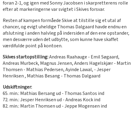
foran 2-1, og igen med Sonny Jacobsen i skarpretterens rolle
efter at markeringerne var svigtet i Skives forsvar.
Resten af kampen formåede Skive at tilstille sig et utal af
chancer, og evigt uheldige Thomas Dalgaard havde endnu en
afslutning i anden halvleg på indersiden af den ene opstander,
men desværre uden det udbytte, som kunne have skaffet
værdifulde point på kontoen.
Skives startopstilling:
Andreas Raahauge - Emil Søgaard,
Andreas Murbeck, Magnus Jensen, Anders Hagelskjær - Martin
Thomsen - Mathias Pedersen, Ayinde Lawal, - Jesper
Henriksen , Mathias Besang - Thomas Dalgaard
Udskiftninger:
65. min.: Mathias Bersang ud - Thomas Santos ind
72. min.: Jesper Henriksen ud - Andreas Kock ind
82. min.: Martin Thomsen ud - Jeppe Mogensen ind