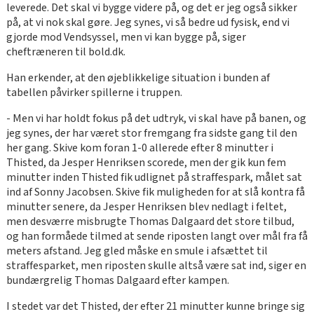
leverede. Det skal vi bygge videre på, og det er jeg også sikker
på, at vi nok skal gøre. Jeg synes, vi så bedre ud fysisk, end vi
gjorde mod Vendsyssel, men vi kan bygge på, siger
cheftræneren til bold.dk.
Han erkender, at den øjeblikkelige situation i bunden af
tabellen påvirker spillerne i truppen.
- Men vi har holdt fokus på det udtryk, vi skal have på banen, og
jeg synes, der har været stor fremgang fra sidste gang til den
her gang. Skive kom foran 1-0 allerede efter 8 minutter i
Thisted, da Jesper Henriksen scorede, men der gik kun fem
minutter inden Thisted fik udlignet på straffespark, målet sat
ind af Sonny Jacobsen. Skive fik muligheden for at slå kontra få
minutter senere, da Jesper Henriksen blev nedlagt i feltet,
men desværre misbrugte Thomas Dalgaard det store tilbud,
og han formåede tilmed at sende riposten langt over mål fra få
meters afstand. Jeg gled måske en smule i afsættet til
straffesparket, men riposten skulle altså være sat ind, siger en
bundærgrelig Thomas Dalgaard efter kampen.
I stedet var det Thisted, der efter 21 minutter kunne bringe sig