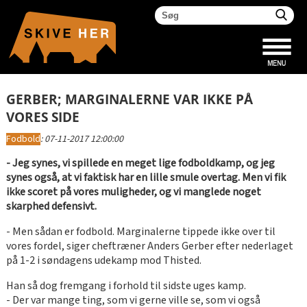
GERBER; MARGINALERNE VAR IKKE PÅ
VORES SIDE
Fodbold
:
07-11-2017 12:00:00
- Jeg synes, vi spillede en meget lige fodboldkamp, og jeg
synes også, at vi faktisk har en lille smule overtag. Men vi fik
ikke scoret på vores muligheder, og vi manglede noget
skarphed defensivt.
- Men sådan er fodbold. Marginalerne tippede ikke over til
vores fordel, siger cheftræner Anders Gerber efter nederlaget
på 1-2 i søndagens udekamp mod Thisted.
Han så dog fremgang i forhold til sidste uges kamp.
- Der var mange ting, som vi gerne ville se, som vi også