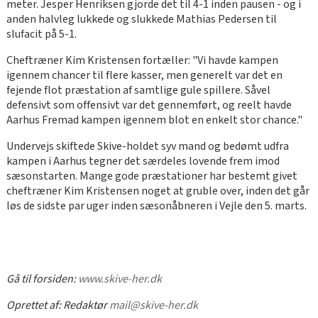
meter. Jesper Henriksen gjorde det til 4-1 inden pausen - og i
anden halvleg lukkede og slukkede Mathias Pedersen til
slufacit på 5-1.
Cheftræner Kim Kristensen fortæller: "Vi havde kampen
igennem chancer til flere kasser, men generelt var det en
fejende flot præstation af samtlige gule spillere. Såvel
defensivt som offensivt var det gennemført, og reelt havde
Aarhus Fremad kampen igennem blot en enkelt stor chance."
Undervejs skiftede Skive-holdet syv mand og bedømt udfra
kampen i Aarhus tegner det særdeles lovende frem imod
sæsonstarten. Mange gode præstationer har bestemt givet
cheftræner Kim Kristensen noget at gruble over, inden det går
løs de sidste par uger inden sæsonåbneren i Vejle den 5. marts.
Gå til forsiden:
www.skive-her.dk
Oprettet af:
Redaktør
mail@skive-her.dk