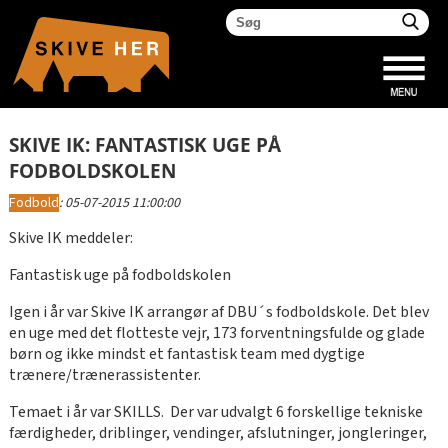
SKIVE IK: FANTASTISK UGE PÅ
FODBOLDSKOLEN
Fodbold
:
05-07-2015 11:00:00
Skive IK meddeler:
Fantastisk uge på fodboldskolen
Igen i år var Skive IK arrangør af DBU´s fodboldskole. Det blev
en uge med det flotteste vejr, 173 forventningsfulde og glade
børn og ikke mindst et fantastisk team med dygtige
trænere/trænerassistenter.
Temaet i år var SKILLS. Der var udvalgt 6 forskellige tekniske
færdigheder, driblinger, vendinger, afslutninger, jongleringer,