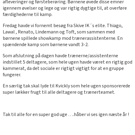
afleveringer og førsteberøring. Børnene øvede disse emner
igennem øvelser og lege og var rigtig dygtige til, at overføre
færdighederne til kamp.
Fredag havde vi fornemt besøg fra Skive IK´s elite. Thiago,
Lawal , Renato, Lindemann og Toft, som sammen med
børnene spillede showkamp mod trænerassistenterne. En
spændende kamp som børnene vandt 3-2.
Som afslutning på dagen havde trænerne/assistenterne
indstillet 5 deltagere, som hele ugen havde været en rigtig god
kammerat, da det sociale er rigtigt vigtigt for at en gruppe
fungerer.
En særlig tak skal lyde til Kvickly som hele ugen sponsorerede
super lækker frugt til alle deltagere og trænerteamet.
Tak til alle for en super god uge ….håber vi ses igen næste år !